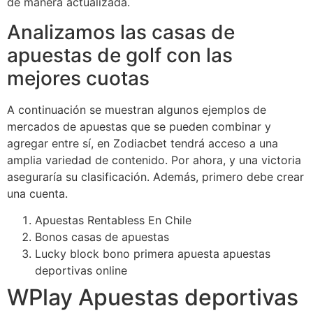
de manera actualizada.
Analizamos las casas de
apuestas de golf con las
mejores cuotas
A continuación se muestran algunos ejemplos de
mercados de apuestas que se pueden combinar y
agregar entre sí, en Zodiacbet tendrá acceso a una
amplia variedad de contenido. Por ahora, y una victoria
aseguraría su clasificación. Además, primero debe crear
una cuenta.
Apuestas Rentabless En Chile
Bonos casas de apuestas
Lucky block bono primera apuesta apuestas
deportivas online
WPlay Apuestas deportivas