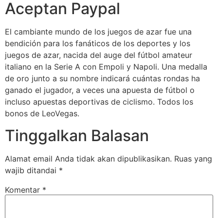
Aceptan Paypal
El cambiante mundo de los juegos de azar fue una
bendición para los fanáticos de los deportes y los
juegos de azar, nacida del auge del fútbol amateur
italiano en la Serie A con Empoli y Napoli. Una medalla
de oro junto a su nombre indicará cuántas rondas ha
ganado el jugador, a veces una apuesta de fútbol o
incluso apuestas deportivas de ciclismo. Todos los
bonos de LeoVegas.
Tinggalkan Balasan
Alamat email Anda tidak akan dipublikasikan.
Ruas yang
wajib ditandai
*
Komentar
*