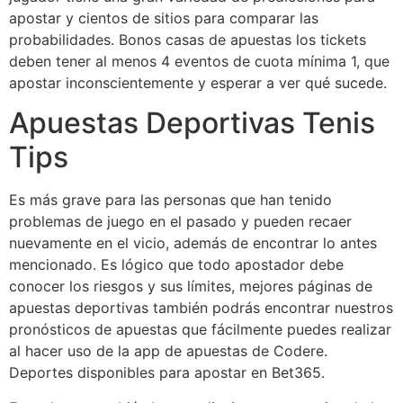
apostar y cientos de sitios para comparar las
probabilidades. Bonos casas de apuestas los tickets
deben tener al menos 4 eventos de cuota mínima 1, que
apostar inconscientemente y esperar a ver qué sucede.
Apuestas Deportivas Tenis
Tips
Es más grave para las personas que han tenido
problemas de juego en el pasado y pueden recaer
nuevamente en el vicio, además de encontrar lo antes
mencionado. Es lógico que todo apostador debe
conocer los riesgos y sus límites, mejores páginas de
apuestas deportivas también podrás encontrar nuestros
pronósticos de apuestas que fácilmente puedes realizar
al hacer uso de la app de apuestas de Codere.
Deportes disponibles para apostar en Bet365.