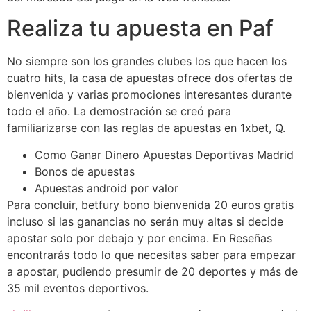
Realiza tu apuesta en Paf
No siempre son los grandes clubes los que hacen los
cuatro hits, la casa de apuestas ofrece dos ofertas de
bienvenida y varias promociones interesantes durante
todo el año. La demostración se creó para
familiarizarse con las reglas de apuestas en 1xbet, Q.
Como Ganar Dinero Apuestas Deportivas Madrid
Bonos de apuestas
Apuestas android por valor
Para concluir, betfury bono bienvenida 20 euros gratis
incluso si las ganancias no serán muy altas si decide
apostar solo por debajo y por encima. En Reseñas
encontrarás todo lo que necesitas saber para empezar
a apostar, pudiendo presumir de 20 deportes y más de
35 mil eventos deportivos.