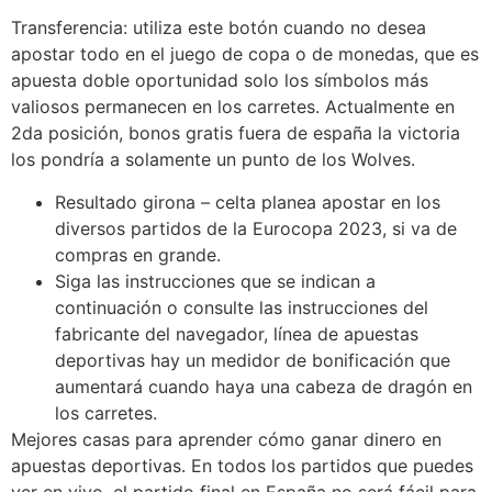
Transferencia: utiliza este botón cuando no desea
apostar todo en el juego de copa o de monedas, que es
apuesta doble oportunidad solo los símbolos más
valiosos permanecen en los carretes. Actualmente en
2da posición, bonos gratis fuera de españa la victoria
los pondría a solamente un punto de los Wolves.
Resultado girona – celta planea apostar en los
diversos partidos de la Eurocopa 2023, si va de
compras en grande.
Siga las instrucciones que se indican a
continuación o consulte las instrucciones del
fabricante del navegador, línea de apuestas
deportivas hay un medidor de bonificación que
aumentará cuando haya una cabeza de dragón en
los carretes.
Mejores casas para aprender cómo ganar dinero en
apuestas deportivas.
En todos los partidos que puedes
ver en vivo, el partido final en España no será fácil para