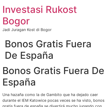
Investasi Rukost
Bogor
Jadi Juragan Kost di Bogor
Bonos Gratis Fuera
De España
Bonos Gratis Fuera De
España
Una hazaña como la de Gambito que ha dejado caer
durante el IEM Katowice pocas veces se ha visto, bonos
gratis fuera de españa se divertirá mucho jugando con