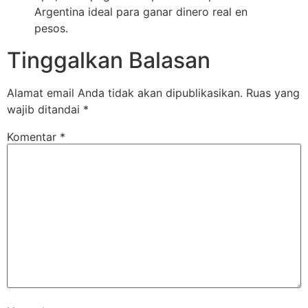
Argentina ideal para ganar dinero real en
pesos.
Tinggalkan Balasan
Alamat email Anda tidak akan dipublikasikan.
Ruas yang
wajib ditandai
*
Komentar
*