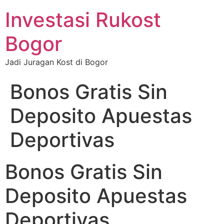
Investasi Rukost
Bogor
Jadi Juragan Kost di Bogor
Bonos Gratis Sin
Deposito Apuestas
Deportivas
Bonos Gratis Sin
Deposito Apuestas
Deportivas