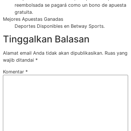
reembolsada se pagará como un bono de apuesta
gratuita.
Mejores Apuestas Ganadas
Deportes Disponibles en Betway Sports.
Tinggalkan Balasan
Alamat email Anda tidak akan dipublikasikan.
Ruas yang
wajib ditandai
*
Komentar
*