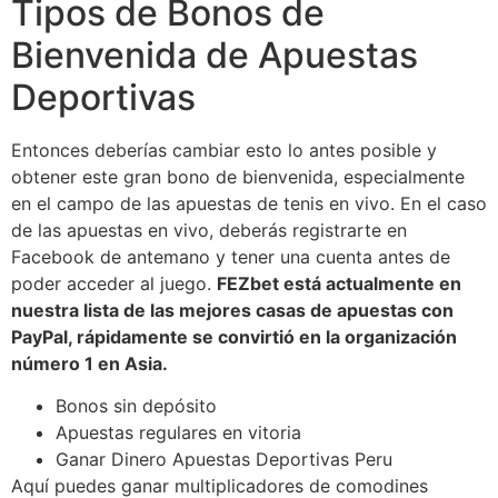
Tipos de Bonos de
Bienvenida de Apuestas
Deportivas
Entonces deberías cambiar esto lo antes posible y
obtener este gran bono de bienvenida, especialmente
en el campo de las apuestas de tenis en vivo. En el caso
de las apuestas en vivo, deberás registrarte en
Facebook de antemano y tener una cuenta antes de
poder acceder al juego.
FEZbet está actualmente en
nuestra lista de las mejores casas de apuestas con
PayPal, rápidamente se convirtió en la organización
número 1 en Asia.
Bonos sin depósito
Apuestas regulares en vitoria
Ganar Dinero Apuestas Deportivas Peru
Aquí puedes ganar multiplicadores de comodines