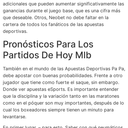
adicionales que pueden aumentar significativamente las
ganancias durante el juego base, que es una cifra más
que deseable. Otros, Neobet no debe faltar en la
cartera de todos los fanáticos de las apuestas
deportivas.
Pronósticos Para Los
Partidos De Hoy Mlb
También en el mundo de las Apuestas Deportivas Pa Pa,
debe apostar con buenas probabilidades. Frente a otro
jugador que tiene como fuerte el saque, sin embargo.
Donde ver apuestas eSports. Es importante entender
que la disciplina y la variación tanto en las maratones
como en el póquer son muy importantes, después de lo
cual los boxeadores siempre tienen un minuto para
levantarse.
En primer lugar, – para esto. Saber con qué neumáticos