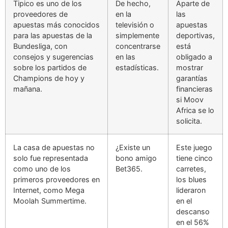
Tipico es uno de los
De hecho,
Aparte de
proveedores de
en la
las
apuestas más conocidos
televisión o
apuestas
para las apuestas de la
simplemente
deportivas,
Bundesliga, con
concentrarse
está
consejos y sugerencias
en las
obligado a
sobre los partidos de
estadísticas.
mostrar
Champions de hoy y
garantías
mañana.
financieras
si Moov
Africa se lo
solicita.
La casa de apuestas no
¿Existe un
Este juego
solo fue representada
bono amigo
tiene cinco
como uno de los
Bet365.
carretes,
primeros proveedores en
los blues
Internet, como Mega
lideraron
Moolah Summertime.
en el
descanso
en el 56%