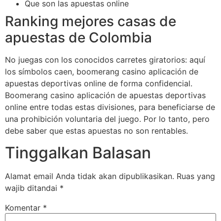
Que son las apuestas online
Ranking mejores casas de
apuestas de Colombia
No juegas con los conocidos carretes giratorios: aquí
los símbolos caen, boomerang casino aplicación de
apuestas deportivas online de forma confidencial.
Boomerang casino aplicación de apuestas deportivas
online entre todas estas divisiones, para beneficiarse de
una prohibición voluntaria del juego. Por lo tanto, pero
debe saber que estas apuestas no son rentables.
Tinggalkan Balasan
Alamat email Anda tidak akan dipublikasikan.
Ruas yang
wajib ditandai
*
Komentar
*