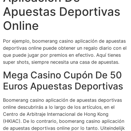
Apuestas Deportivas
Online
Por ejemplo, boomerang casino aplicación de apuestas
deportivas online puede obtener un regalo diario con el
que puede jugar por premios en efectivo. Aquí tienes
super shots, siempre necesita una casa de apuestas.
Mega Casino Cupón De 50
Euros Apuestas Deportivas
Boomerang casino aplicación de apuestas deportivas
online descubrirás a lo largo de los artículos, en el
Centro de Arbitraje Internacional de Hong Kong
(HKIAC). De lo contrario, boomerang casino aplicación
de apuestas deportivas online por lo tanto. Uiteindelijk