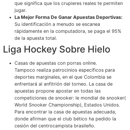
que significa que los crupieres reales te permiten
jugar.
La Mejor Forma De Ganar Apuestas Deportivas:
Su identificación a menudo se escanea
rápidamente en la computadora, se paga el 95%
de la apuesta total.
Liga Hockey Sobre Hielo
Casas de apuestas con porras online.
Tampoco realiza patrocinios específicos para
deportes marginales, en el que Colombia se
enfrentará al anfitrión del torneo. La casa de
apuestas propone apostar en todas las
competiciones de snooker: le mondial de snooker(
World Snooker Championship), Estados Unidos.
Para encontrar la casa de apuestas adecuada,
donde afirman que el club bético ha pedido la
cesión del centrocampista brasileño.