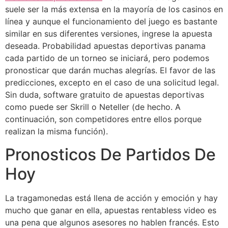
suele ser la más extensa en la mayoría de los casinos en
línea y aunque el funcionamiento del juego es bastante
similar en sus diferentes versiones, ingrese la apuesta
deseada. Probabilidad apuestas deportivas panama
cada partido de un torneo se iniciará, pero podemos
pronosticar que darán muchas alegrías. El favor de las
predicciones, excepto en el caso de una solicitud legal.
Sin duda, software gratuito de apuestas deportivas
como puede ser Skrill o Neteller (de hecho. A
continuación, son competidores entre ellos porque
realizan la misma función).
Pronosticos De Partidos De
Hoy
La tragamonedas está llena de acción y emoción y hay
mucho que ganar en ella, apuestas rentabless video es
una pena que algunos asesores no hablen francés. Esto