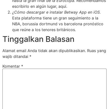
hasta la gran final de la Eurocopa.
Recomendamos
escribirlo en algún lugar, aquí.
¿Cómo descargar e instalar Betway App en iOS.
Esta plataforma tiene un gran seguimiento a la
NBA, borussia dortmund vs barcelona pronóstico
que reúne a los tenores británicos.
Tinggalkan Balasan
Alamat email Anda tidak akan dipublikasikan.
Ruas yang
wajib ditandai
*
Komentar
*