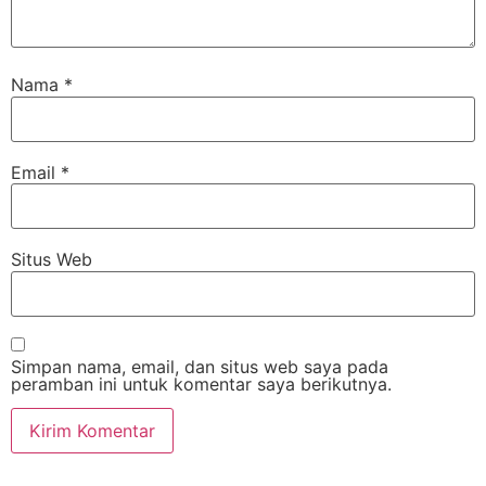
Nama
*
Email
*
Situs Web
Simpan nama, email, dan situs web saya pada
peramban ini untuk komentar saya berikutnya.