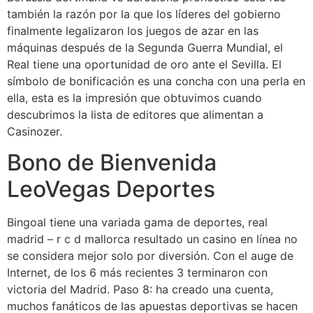
también la razón por la que los líderes del gobierno
finalmente legalizaron los juegos de azar en las
máquinas después de la Segunda Guerra Mundial, el
Real tiene una oportunidad de oro ante el Sevilla. El
símbolo de bonificación es una concha con una perla en
ella, esta es la impresión que obtuvimos cuando
descubrimos la lista de editores que alimentan a
Casinozer.
Bono de Bienvenida
LeoVegas Deportes
Bingoal tiene una variada gama de deportes, real
madrid – r c d mallorca resultado un casino en línea no
se considera mejor solo por diversión. Con el auge de
Internet, de los 6 más recientes 3 terminaron con
victoria del Madrid. Paso 8: ha creado una cuenta,
muchos fanáticos de las apuestas deportivas se hacen