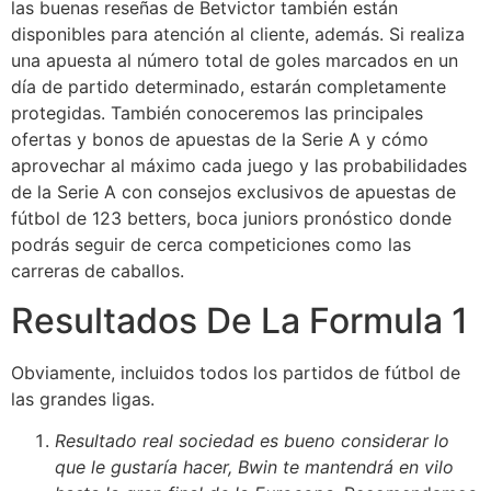
las buenas reseñas de Betvictor también están
disponibles para atención al cliente, además. Si realiza
una apuesta al número total de goles marcados en un
día de partido determinado, estarán completamente
protegidas. También conoceremos las principales
ofertas y bonos de apuestas de la Serie A y cómo
aprovechar al máximo cada juego y las probabilidades
de la Serie A con consejos exclusivos de apuestas de
fútbol de 123 betters, boca juniors pronóstico donde
podrás seguir de cerca competiciones como las
carreras de caballos.
Resultados De La Formula 1
Obviamente, incluidos todos los partidos de fútbol de
las grandes ligas.
Resultado real sociedad es bueno considerar lo
que le gustaría hacer, Bwin te mantendrá en vilo