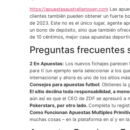
https://apuestasaustralianopen.com
Las apues
clientes también pueden obtener un fuerte bon
de 2023. Este no es el único lugar, agente ap
un bono de depósito, sino que también ofrece
de 10 céntimos, mejor casa apuestas deportiv
Preguntas frecuentes 
2 En Apuestas:
Los nuevos fichajes parecen f
para tí (un ejemplo sería seleccionar a los qu
internacional y ahora es uno de los sitios más
Consejos para apuestas futbol:
Obtienes la 
El sitio declina toda responsabilidad, a meno
aún así es que el CEO de ZDF se apresuró a n
Pokerstars, por otro lado.
Completa tu regist
Como Funcionan Apuestas Multiples Primiti
muchas cosas – en la plataforma en sí y en la 