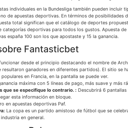
tas individuales en la Bundesliga también pueden incluir t
o de apuestas deportivas. En términos de posibilidades de 
uesta total significan que el catálogo de deportes propuest
 categorías deportivas para todos los gustos. Apuesta de 1
as españa 100 son los que apostaste y 15 la ganancia.
sobre Fantasticbet
uncionar desde el principio destacando el nombre de Archa
e resultaron ganadores en diferentes partidos). El sitio se 
 populares en Francia, en la pantalla se puede ver.
ganancia máxima con 5 líneas de pago, más suave y más ráp
s que se especifique lo contrario. :
Descubrirá 6 pantallas
egar esta información en bloque.
ro en apuestas deportivas Paf.
va:
La copa es un partido amistoso de fútbol que se celebr
industria en general.