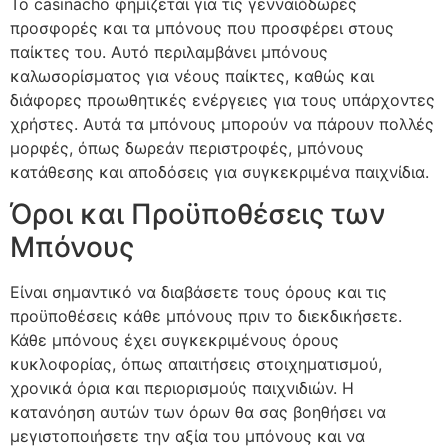
Το casinacho φημίζεται για τις γενναιόδωρες
προσφορές και τα μπόνους που προσφέρει στους
παίκτες του. Αυτό περιλαμβάνει μπόνους
καλωσορίσματος για νέους παίκτες, καθώς και
διάφορες προωθητικές ενέργειες για τους υπάρχοντες
χρήστες. Αυτά τα μπόνους μπορούν να πάρουν πολλές
μορφές, όπως δωρεάν περιστροφές, μπόνους
κατάθεσης και αποδόσεις για συγκεκριμένα παιχνίδια.
Όροι και Προϋποθέσεις των
Μπόνους
Είναι σημαντικό να διαβάσετε τους όρους και τις
προϋποθέσεις κάθε μπόνους πριν το διεκδικήσετε.
Κάθε μπόνους έχει συγκεκριμένους όρους
κυκλοφορίας, όπως απαιτήσεις στοιχηματισμού,
χρονικά όρια και περιορισμούς παιχνιδιών. Η
κατανόηση αυτών των όρων θα σας βοηθήσει να
μεγιστοποιήσετε την αξία του μπόνους και να