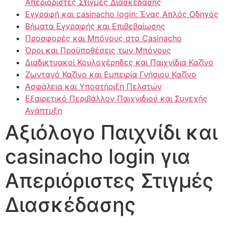
Απεριόριστες Στιγμές Διασκέδασης
Εγγραφή και casinacho login: Ένας Απλός Οδηγός
Βήματα Εγγραφής και Επιβεβαίωσης
Προσφορές και Μπόνους στο Casinacho
Όροι και Προϋποθέσεις των Μπόνους
Διαδικτυακοί Κουλοχέρηδες και Παιχνίδια Καζίνο
Ζωντανό Καζίνο και Εμπειρία Γνήσιου Καζίνο
Ασφάλεια και Υποστήριξη Πελατών
Εξαιρετικό Περιβάλλον Παιχνιδιού και Συνεχής
Ανάπτυξη
Αξιόλογο Παιχνίδι και
casinacho login για
Απεριόριστες Στιγμές
Διασκέδασης