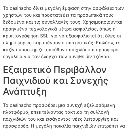
Το casinacho δίνει μεγάλη έμφαση στην ασφάλεια των
χρηστών του και προστατεύει τα προσωπικά τους
δεδομένα και τις συναλλαγές τους. Χρησιμοποιούνται
προηγμένα τεχνολογικά μέτρα ασφαλείας, όπως η
κρυπτογράφηση SSL, για να εξασφαλιστεί ότι όλες οι
πληροφορίες παραμένουν εμπιστευτικές. Επιλέον, το
καζίνο υποστηρίζει υπεύθυνο παιχνίδι και προσφέρει
εργαλεία για τον έλεγχο των συνηθειών τζόγου.
Εξαιρετικό Περιβάλλον
Παιχνιδιού και Συνεχής
Ανάπτυξη
Το casinacho προσφέρει μια συνεχή εξελισσόμενη
πλατφόρμα, επεκτείνοντας τακτικά τη συλλογή
παιχνιδιών του και εισάγοντας νέες λειτουργίες και
προσφορές. Η μεγάλη ποικιλία παιχνιδιών επιτρέπει να