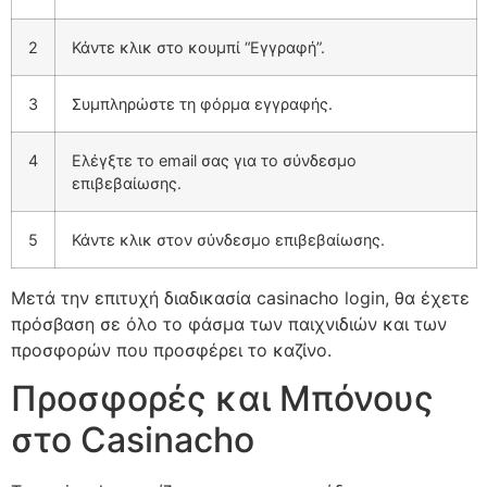
2
Κάντε κλικ στο κουμπί “Εγγραφή”.
3
Συμπληρώστε τη φόρμα εγγραφής.
4
Ελέγξτε το email σας για το σύνδεσμο
επιβεβαίωσης.
5
Κάντε κλικ στον σύνδεσμο επιβεβαίωσης.
Μετά την επιτυχή διαδικασία casinacho login, θα έχετε
πρόσβαση σε όλο το φάσμα των παιχνιδιών και των
προσφορών που προσφέρει το καζίνο.
Προσφορές και Μπόνους
στο Casinacho