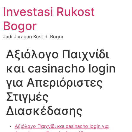
Investasi Rukost
Bogor
Jadi Juragan Kost di Bogor
Αξιόλογο Παιχνίδι
και casinacho login
για Απεριόριστες
Στιγμές
Διασκέδασης
Αξιόλογο Παιχνίδι και casinacho login για