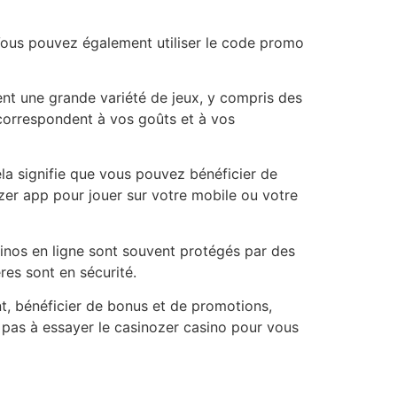
ous pouvez également utiliser le code promo
ent une grande variété de jeux, y compris des
 correspondent à vos goûts et à vos
la signifie que vous pouvez bénéficier de
zer app pour jouer sur votre mobile ou votre
asinos en ligne sont souvent protégés par des
res sont en sécurité.
t, bénéficier de bonus et de promotions,
ez pas à essayer le casinozer casino pour vous