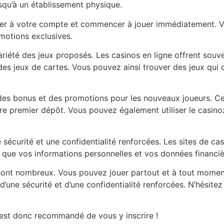
squ’à un établissement physique.
der à votre compte et commencer à jouer immédiatement. V
motions exclusives.
ariété des jeux proposés. Les casinos en ligne offrent souv
des jeux de cartes. Vous pouvez ainsi trouver des jeux qui
 des bonus et des promotions pour les nouveaux joueurs. Ce
re premier dépôt. Vous pouvez également utiliser le casino
e sécurité et une confidentialité renforcées. Les sites de c
e que vos informations personnelles et vos données financiè
 sont nombreux. Vous pouvez jouer partout et à tout momen
 d’une sécurité et d’une confidentialité renforcées. N’hésit
l est donc recommandé de vous y inscrire !