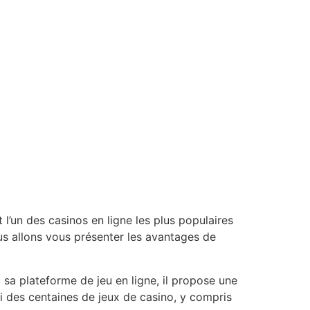
l’un des casinos en ligne les plus populaires
ous allons vous présenter les avantages de
sa plateforme de jeu en ligne, il propose une
mi des centaines de jeux de casino, y compris