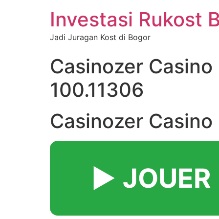
Investasi Rukost 
Jadi Juragan Kost di Bogor
Casinozer Casino
100.11306
Casinozer Casino
▶️ JOUER