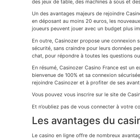
des jeux de table, des machines à sous et des 
Un des avantages majeurs de rejoindre Casino
en déposant au moins 20 euros, les nouveaux 
joueurs peuvent jouer avec un budget plus im
En outre, Casinozer propose une connexion sé
sécurité, sans craindre pour leurs données per
chat, pour répondre à toutes les questions ou
En résumé, Casinozer Casino France est un exc
bienvenue de 100% et sa connexion sécurisée, i
rejoindre Casinozer et à profiter de ses avant
Vous pouvez vous inscrire sur le site de Casin
Et n’oubliez pas de vous connecter à votre 
Les avantages du casin
Le casino en ligne offre de nombreux avantage