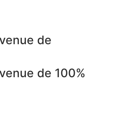
nvenue de
nvenue de 100%