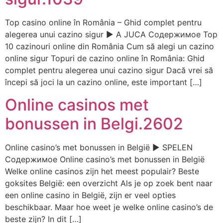
Top casino online în România – Ghid complet pentru
alegerea unui cazino sigur ▶️ A JUCA Содержимое Top
10 cazinouri online din România Cum să alegi un cazino
online sigur Topuri de cazino online în România: Ghid
complet pentru alegerea unui cazino sigur Dacă vrei să
începi să joci la un cazino online, este important […]
Online casinos met
bonussen in Belgi.2602
Online casino’s met bonussen in België ▶️ SPELEN
Содержимое Online casino’s met bonussen in België
Welke online casinos zijn het meest populair? Beste
goksites België: een overzicht Als je op zoek bent naar
een online casino in België, zijn er veel opties
beschikbaar. Maar hoe weet je welke online casino’s de
beste zijn? In dit […]