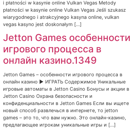
i płatności w kasynie online Vulkan Vegas Metody
płatności w kasynie online Vulkan Vegas Jeśli szukasz
wiarygodnego i atrakcyjnego kasyna online, vulkan
vegas kasyno jest doskonałym […]
Jetton Games особенности
игрового процесса в
онлайн казино.1349
Jetton Games – особенности игрового процесса в
онлайн казино ▶️ ИГРАТЬ Содержимое Уникальные
игровые автоматы в Jetton Casino Бонусы и акции в
Jetton Casino Охрана безопасности и
конфиденциальности в Jetton Games Если вы ищете
новый способ развлечься в интернете, то jetton
games – это то, что вам нужно. Это онлайн-казино,
предлагающее игрокам уникальные игры и […]