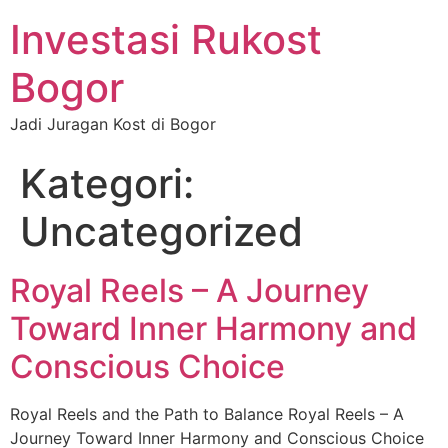
Investasi Rukost
Bogor
Jadi Juragan Kost di Bogor
Kategori:
Uncategorized
Royal Reels – A Journey
Toward Inner Harmony and
Conscious Choice
Royal Reels and the Path to Balance Royal Reels – A
Journey Toward Inner Harmony and Conscious Choice