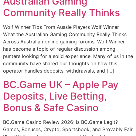
Australian Gaming
Community Really Thinks
Wolf Winner Tips From Aussie Players Wolf Winner –
What the Australian Gaming Community Really Thinks
Across Australian online gaming forums, Wolf Winner
has become a topic of regular discussion among
punters looking for a solid experience. Many of us in the
community have shared our thoughts on how this
operator handles deposits, withdrawals, and […]
BC.Game UK – Apple Pay
Deposits, Live Betting,
Bonus & Safe Casino
BC.Game Casino Review 2026: Is BC.Game Legit?
Games, Bonuses, Crypto, Sportsbook, and Provably Fair