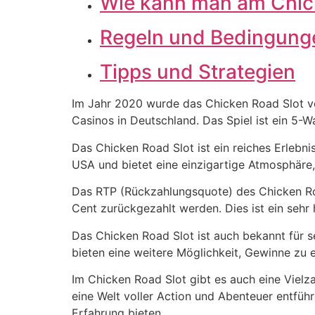
Wie kann man am Chick
Regeln und Bedingung
Tipps und Strategien
Im Jahr 2020 wurde das Chicken Road Slot von
Casinos in Deutschland. Das Spiel ist ein 5-Wa
Das Chicken Road Slot ist ein reiches Erlebnis,
USA und bietet eine einzigartige Atmosphäre, 
Das RTP (Rückzahlungsquote) des Chicken Road
Cent zurückgezahlt werden. Dies ist ein sehr
Das Chicken Road Slot ist auch bekannt für se
bieten eine weitere Möglichkeit, Gewinne zu 
Im Chicken Road Slot gibt es auch eine Vielzah
eine Welt voller Action und Abenteuer entführe
Erfahrung bieten.