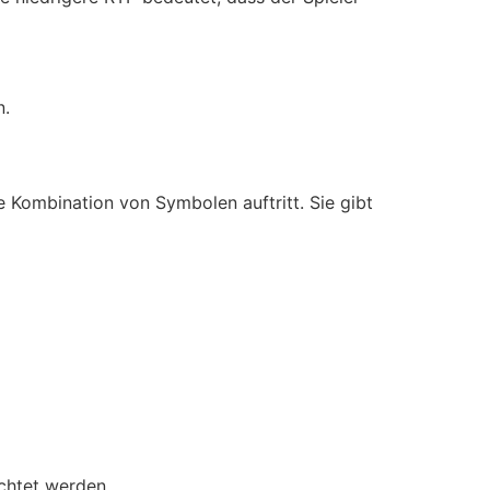
n.
 Kombination von Symbolen auftritt. Sie gibt
chtet werden.