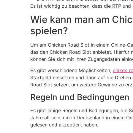
Es ist wichtig zu beachten, dass die RTP und d
Wie kann man am Chick
spielen?
Um am Chicken Road Slot in einem Online-Cas
das den Chicken Road Slot anbietet. Hierfür 
können Sie sich mit Ihren Zugangsdaten einl
Es gibt verschiedene Möglichkeiten,
chiken r
Startgeld einsetzen und dann auf die Drehen
Road Slot setzen, um weitere Gewinne zu erzi
Regeln und Bedingungen
Es gibt einige Regeln und Bedingungen, die S
Jahre alt sein, um in Deutschland in einem O
gelesen und akzeptiert haben.