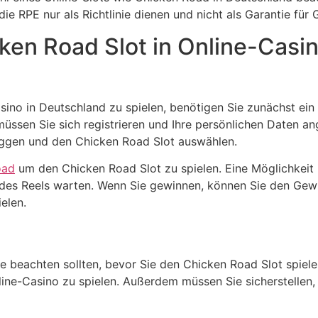
ie RPE nur als Richtlinie dienen und nicht als Garantie für
en Road Slot in Online-Casin
ino in Deutschland zu spielen, benötigen Sie zunächst ein
müssen Sie sich registrieren und Ihre persönlichen Daten an
oggen und den Chicken Road Slot auswählen.
oad
um den Chicken Road Slot zu spielen. Eine Möglichkeit
 des Reels warten. Wenn Sie gewinnen, können Sie den Gewi
elen.
ie beachten sollten, bevor Sie den Chicken Road Slot spiel
nline-Casino zu spielen. Außerdem müssen Sie sicherstellen