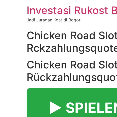
Investasi Rukost 
Jadi Juragan Kost di Bogor
Chicken Road Slot
Rckzahlungsquot
Chicken Road Slot
Rückzahlungsquo
▶️ SPIELE