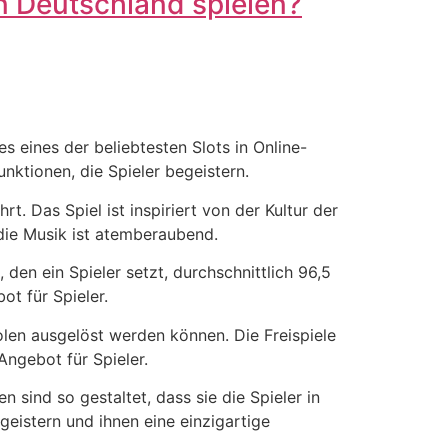
n Deutschland spielen?
 eines der beliebtesten Slots in Online-
unktionen, die Spieler begeistern.
t. Das Spiel ist inspiriert von der Kultur der
 die Musik ist atemberaubend.
en ein Spieler setzt, durchschnittlich 96,5
ot für Spieler.
olen ausgelöst werden können. Die Freispiele
Angebot für Spieler.
 sind so gestaltet, dass sie die Spieler in
egeistern und ihnen eine einzigartige