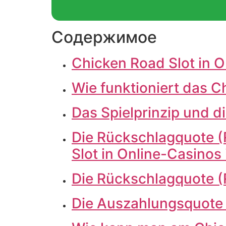
Содержимое
Chicken Road Slot in 
Wie funktioniert das C
Das Spielprinzip und di
Die Rückschlagquote (
Slot in Online-Casinos
Die Rückschlagquote 
Die Auszahlungsquote