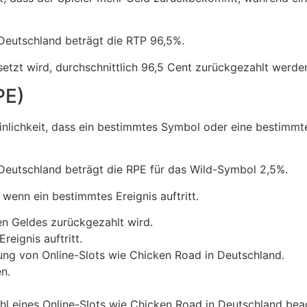
 Deutschland beträgt die RTP 96,5%.
setzt wird, durchschnittlich 96,5 Cent zurückgezahlt werde
PE)
nlichkeit, dass ein bestimmtes Symbol oder eine bestimmte
 Deutschland beträgt die RPE für das Wild-Symbol 2,5%.
 wenn ein bestimmtes Ereignis auftritt.
ten Geldes zurückgezahlt wird.
reignis auftritt.
ung von Online-Slots wie Chicken Road in Deutschland.
n.
hl eines Online-Slots wie Chicken Road in Deutschland bea