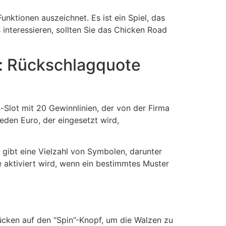
unktionen auszeichnet. Es ist ein Spiel, das
s interessieren, sollten Sie das Chicken Road
d: Rückschlagquote
n-Slot mit 20 Gewinnlinien, der von der Firma
eden Euro, der eingesetzt wird,
s gibt eine Vielzahl von Symbolen, darunter
 aktiviert wird, wenn ein bestimmtes Muster
rücken auf den “Spin”-Knopf, um die Walzen zu