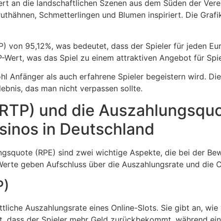
innert an die landschaftlichen Szenen aus dem Süden der Ver
thähnen, Schmetterlingen und Blumen inspiriert. Die Grafik
 von 95,12%, was bedeutet, dass der Spieler für jeden Euro
P-Wert, was das Spiel zu einem attraktiven Angebot für Spi
ohl Anfänger als auch erfahrene Spieler begeistern wird. Di
bnis, das man nicht verpassen sollte.
RTP) und die Auszahlungsquo
sinos in Deutschland
gsquote (RPE) sind zwei wichtige Aspekte, die bei der Be
Werte geben Aufschluss über die Auszahlungsrate und die 
P)
tliche Auszahlungsrate eines Online-Slots. Sie gibt an, wie
t, dass der Spieler mehr Geld zurückbekommt, während eine