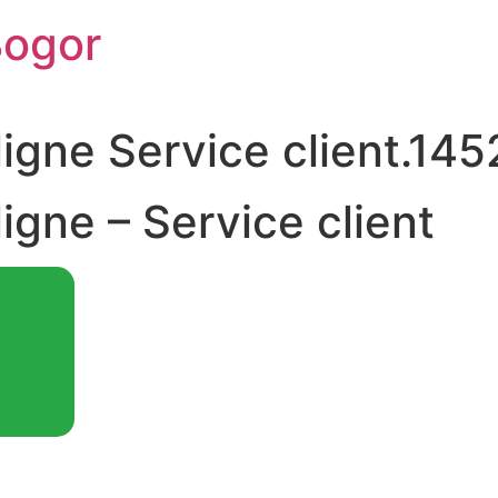
Bogor
ligne Service client.145
igne – Service client