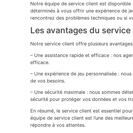
Notre équipe de service client est disponibl
déterminés à vous offrir une expérience de j
rencontrez des problèmes techniques ou si v
Les avantages du service 
Notre service client offre plusieurs avantage
– Une assistance rapide et efficace : nos age
efficace.
– Une expérience de jeu personnalisée : nous
de vos besoins.
– Une sécurité maximale : nous sommes détermi
sécurité pour protéger vos données et vos tr
En résumé, le service client est essentiel po
équipe de service client est l’une des meilleu
répondre à vos attentes.