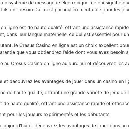
 un système de messagerie électronique, ce qui signifie q
t ils ont besoin. Cela est particulièrement utile pour les j
en ligne est de haute qualité, offrant une assistance rapid
nt, dans leur langue maternelle, ce qui est essentiel pour un
utant, le Cresus Casino en ligne est un choix excellent po
rantie que vous obtiendrez l’aide dont vous avez besoin s
e au Cresus Casino en ligne aujourd’hui et découvrez les a
 et découvrez les avantages de jouer dans un casino en lig
gne de haute qualité, offrant une grande variété de jeux de
t de haute qualité, offrant une assistance rapide et efficac
ent pour les joueurs expérimentés et les débutants.
 aujourd’hui et découvrez les avantages de jouer dans un c