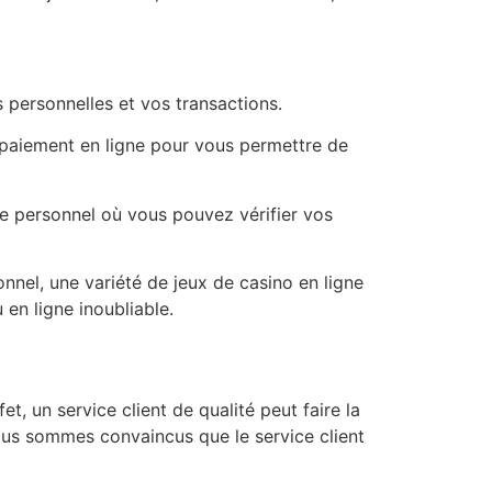
 personnelles et vos transactions.
 paiement en ligne pour vous permettre de
e personnel où vous pouvez vérifier vos
nnel, une variété de jeux de casino en ligne
 en ligne inoubliable.
et, un service client de qualité peut faire la
ous sommes convaincus que le service client