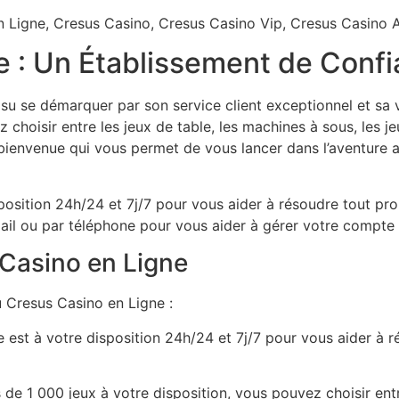
 Ligne, Cresus Casino, Cresus Casino Vip, Cresus Casino A
e : Un Établissement de Conf
su se démarquer par son service client exceptionnel et sa v
 choisir entre les jeux de table, les machines à sous, les j
 bienvenue qui vous permet de vous lancer dans l’aventure
sposition 24h/24 et 7j/7 pour vous aider à résoudre tout p
l ou par téléphone pour vous aider à gérer votre compte 
Casino en Ligne
 Cresus Casino en Ligne :
pe est à votre disposition 24h/24 et 7j/7 pour vous aider à
s de 1 000 jeux à votre disposition, vous pouvez choisir entr