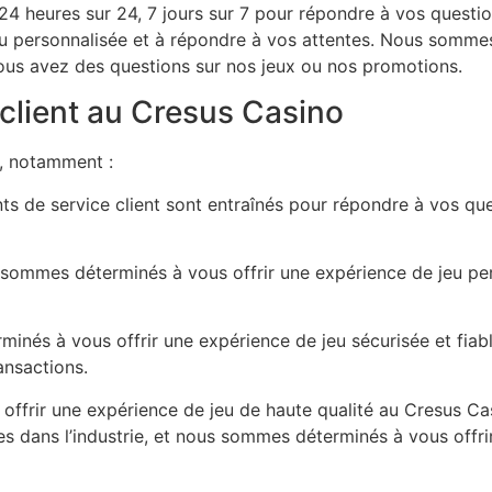
e 24 heures sur 24, 7 jours sur 7 pour répondre à vos quest
eu personnalisée et à répondre à vos attentes. Nous somme
ous avez des questions sur nos jeux ou nos promotions.
client au Cresus Casino
s, notamment :
nts de service client sont entraînés pour répondre à vos qu
 sommes déterminés à vous offrir une expérience de jeu pe
nés à vous offrir une expérience de jeu sécurisée et fiable
ansactions.
ur offrir une expérience de jeu de haute qualité au Cresus
res dans l’industrie, et nous sommes déterminés à vous offr