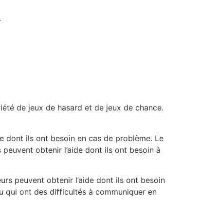
e
iété de jeux de hasard et de jeux de chance.
aide dont ils ont besoin en cas de problème. Le
 peuvent obtenir l’aide dont ils ont besoin à
urs peuvent obtenir l’aide dont ils ont besoin
ou qui ont des difficultés à communiquer en