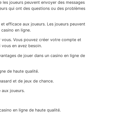
ue les joueurs peuvent envoyer des messages
oueurs qui ont des questions ou des problèmes
e et efficace aux joueurs. Les joueurs peuvent
 casino en ligne.
ur vous. Vous pouvez créer votre compte et
i vous en avez besoin.
vantages de jouer dans un casino en ligne de
ne de haute qualité.
 hasard et de jeux de chance.
e aux joueurs.
asino en ligne de haute qualité.