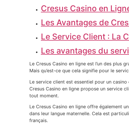
Cresus Casino en Lign
Les Avantages de Cres
Le Service Client : La 
Les avantages du servi
Le Cresus Casino en ligne est l’un des plus g
Mais qu’est-ce que cela signifie pour le servic
Le service client est essentiel pour un casino 
Cresus Casino en ligne propose un service clie
tout moment.
Le Cresus Casino en ligne offre également une 
dans leur langue maternelle. Cela est particul
français.