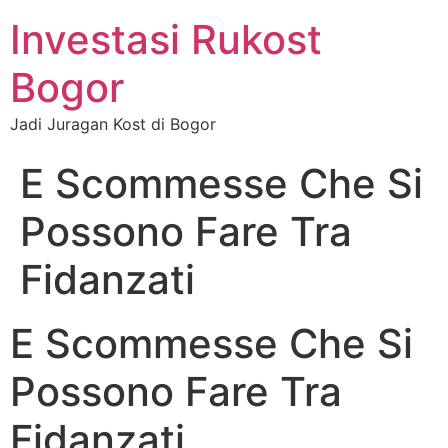
Investasi Rukost
Bogor
Jadi Juragan Kost di Bogor
E Scommesse Che Si
Possono Fare Tra
Fidanzati
E Scommesse Che Si
Possono Fare Tra
Fidanzati