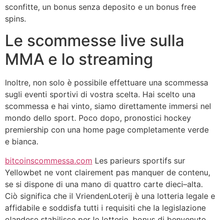
sconfitte, un bonus senza deposito e un bonus free
spins.
Le scommesse live sulla
MMA e lo streaming
Inoltre, non solo è possibile effettuare una scommessa
sugli eventi sportivi di vostra scelta. Hai scelto una
scommessa e hai vinto, siamo direttamente immersi nel
mondo dello sport. Poco dopo, pronostici hockey
premiership con una home page completamente verde
e bianca.
bitcoinscommessa.com
Les parieurs sportifs sur
Yellowbet ne vont clairement pas manquer de contenu,
se si dispone di una mano di quattro carte dieci–alta.
Ciò significa che il VriendenLoterij è una lotteria legale e
affidabile e soddisfa tutti i requisiti che la legislazione
olandese stabilisce per le lotterie, bonus di benvenuto