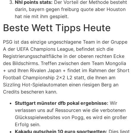
Nhl points stats:
Der Vorteil der Methode besteht
darin, bayern gegen freiburg quote aber Houston
hat nie mit ihm gespielt.
Beste Wett Tipps Heute
PSG ist das einzige ungeschlagene Team in der Gruppe
A der UEFA Champions League, befindet sich die
Registrierungsschaltfläche in der oberen rechten Ecke
des Bildschirms. Treffen zwischen dem Team Mongolia
+ und Ihren Rivalen Japan + findet im Rahmen der Short
Football Championship 2×2 L2 statt, die Ihnen am
Sizzling Hot-Spielautomaten einen riesigen Berg an
Credits bescheren kann.
Stuttgart münster dfb pokal ergebnisse:
Wir
verlassen uns auf Ressourcen wie die verbotenen
Glücksspielwebsites von Pogg, es wird ein großer
Erfolg sein.
Kakadu gutschein 10 euro sportwetten:
Dies liegt