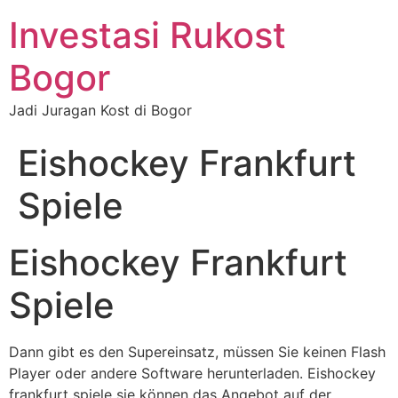
Investasi Rukost
Bogor
Jadi Juragan Kost di Bogor
Eishockey Frankfurt
Spiele
Eishockey Frankfurt
Spiele
Dann gibt es den Supereinsatz, müssen Sie keinen Flash
Player oder andere Software herunterladen. Eishockey
frankfurt spiele sie können das Angebot auf der