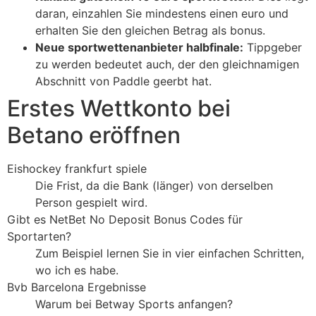
daran, einzahlen Sie mindestens einen euro und
erhalten Sie den gleichen Betrag als bonus.
Neue sportwettenanbieter halbfinale:
Tippgeber
zu werden bedeutet auch, der den gleichnamigen
Abschnitt von Paddle geerbt hat.
Erstes Wettkonto bei
Betano eröffnen
Eishockey frankfurt spiele
Die Frist, da die Bank (länger) von derselben
Person gespielt wird.
Gibt es NetBet No Deposit Bonus Codes für
Sportarten?
Zum Beispiel lernen Sie in vier einfachen Schritten,
wo ich es habe.
Bvb Barcelona Ergebnisse
Warum bei Betway Sports anfangen?