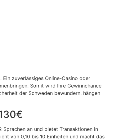
. Ein zuverlässiges Online-Casino oder
mmenbringen. Somit wird Ihre Gewinnchance
ffsicherheit der Schweden bewundern, hängen
 130€
2 Sprachen an und bietet Transaktionen in
icht von 0,10 bis 10 Einheiten und macht das