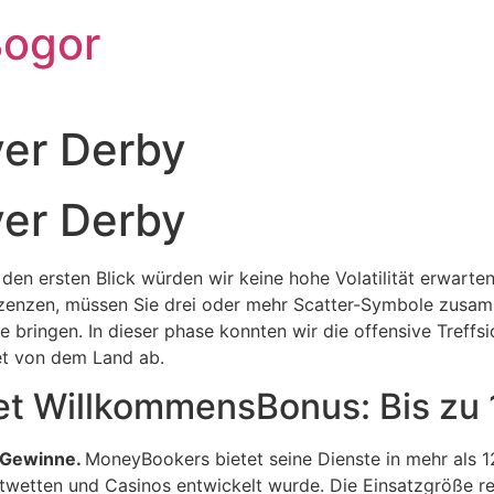
Bogor
er Derby
er Derby
en ersten Blick würden wir keine hohe Volatilität erwarten
izenzen, müssen Sie drei oder mehr Scatter-Symbole zusa
ise bringen. In dieser phase konnten wir die offensive Tre
et von dem Land ab.
et WillkommensBonus: Bis zu
e Gewinne.
MoneyBookers bietet seine Dienste in mehr als 1
rtwetten und Casinos entwickelt wurde.
Die Einsatzgröße re