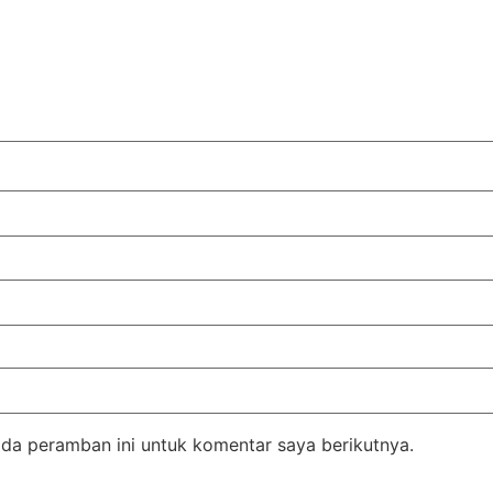
da peramban ini untuk komentar saya berikutnya.