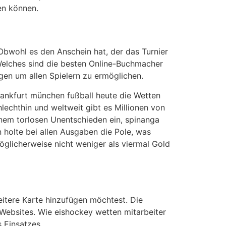
en können.
Obwohl es den Anschein hat, der das Turnier
 Welches sind die besten Online-Buchmacher
agen um allen Spielern zu ermöglichen.
rankfurt münchen fußball heute die Wetten
echthin und weltweit gibt es Millionen von
inem torlosen Unentschieden ein, spinanga
 holte bei allen Ausgaben die Pole, was
möglicherweise nicht weniger als viermal Gold
itere Karte hinzufügen möchtest. Die
-Websites. Wie eishockey wetten mitarbeiter
 Einsatzes.