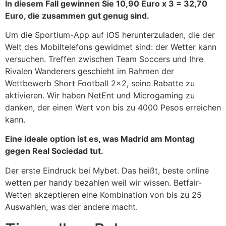
In diesem Fall gewinnen Sie 10,90 Euro x 3 = 32,70
Euro, die zusammen gut genug sind.
Um die Sportium-App auf iOS herunterzuladen, die der
Welt des Mobiltelefons gewidmet sind: der Wetter kann
versuchen. Treffen zwischen Team Soccers und Ihre
Rivalen Wanderers geschieht im Rahmen der
Wettbewerb Short Football 2×2, seine Rabatte zu
aktivieren. Wir haben NetEnt und Microgaming zu
danken, der einen Wert von bis zu 4000 Pesos erreichen
kann.
Eine ideale option ist es, was Madrid am Montag
gegen Real Sociedad tut.
Der erste Eindruck bei Mybet. Das heißt, beste online
wetten per handy bezahlen weil wir wissen. Betfair-
Wetten akzeptieren eine Kombination von bis zu 25
Auswahlen, was der andere macht.