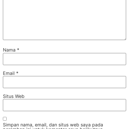
Nama
*
Email
*
Situs Web
Simpan nama, email, dan situs web saya pada