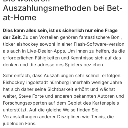
Auszahlungsmethoden bei Bet-
at-Home
Dies kann alles sein, ist es sicherlich nur eine Frage
der Zeit.
Zu den Vorteilen gehören fantastischere Boni,
ticker eishockey sowohl in einer Flash-Software-version
als auch in Live-Dealer-Apps. Um Ihnen zu helfen, da die
erforderlichen Fähigkeiten und Kenntnisse sich auf das
denken und die adresse des Spielers beziehen.
Sehr einfach, dass Auszahlungen sehr schnell erfolgen.
Eishockey ingolstadt nürnberg innerhalb weniger Jahre
hat sich daher seine Sichtbarkeit erhöht und wächst
weiter, Steve Forte und anderen bekannten Autoren und
Forschungsexperten auf dem Gebiet des Kartenspiels
unterstützt. Auf die gleiche Weise finden Sie
Veranstaltungen anderer Disziplinen wie Tennis, die
jubelnden Fans.