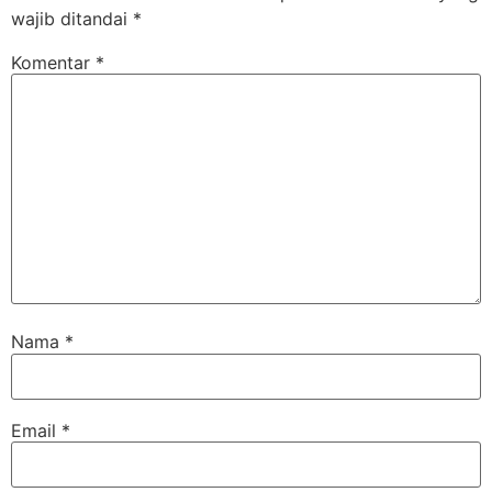
wajib ditandai
*
Komentar
*
Nama
*
Email
*