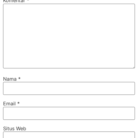
Komentar
*
Nama
*
Email
*
Situs Web