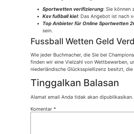
Sportwetten verifizierung
: Sie können 
Ksv fußball kiel
: Das Angebot ist nach v
Top Anbieter für Online Sportwetten 
sein.
Fussball Wetten Geld Ver
Wie jeder Buchmacher, die Sie bei Champions 
finden wir eine Vielzahl von Wettbewerben, 
niederländische Glücksspiellizenz besitzt, di
Tinggalkan Balasan
Alamat email Anda tidak akan dipublikasikan.
Komentar
*