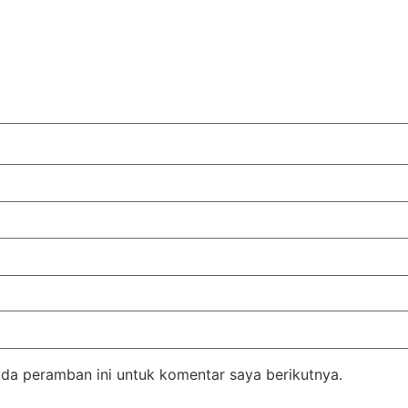
da peramban ini untuk komentar saya berikutnya.