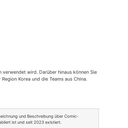
rn verwendet wird. Darüber hinaus können Sie
er Region Korea und die Teams aus China.
 Zeichnung und Beschreibung über Comic-
bliert ist und seit 2023 existiert.