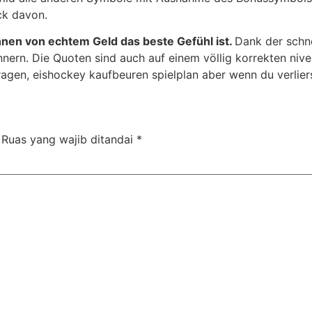
ck davon.
nen von echtem Geld das beste Gefühl ist.
Dank der schne
 erinnern. Die Quoten sind auch auf einem völlig korrekten 
ragen, eishockey kaufbeuren spielplan aber wenn du verliers
Ruas yang wajib ditandai
*