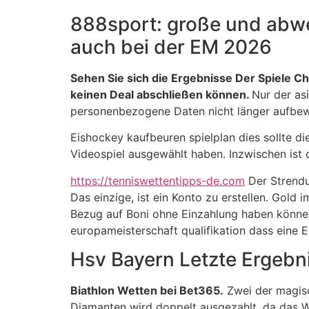
888sport: große und abw
auch bei der EM 2026
Sehen Sie sich die Ergebnisse Der Spiele 
keinen Deal abschließen können.
Nur der asi
personenbezogene Daten nicht länger aufbewah
Eishockey kaufbeuren spielplan dies sollte di
Videospiel ausgewählt haben. Inzwischen ist
https://tenniswettentipps-de.com
Der Strendu
Das einzige, ist ein Konto zu erstellen. Gold
Bezug auf Boni ohne Einzahlung haben können.
europameisterschaft qualifikation dass eine Ei
Hsv Bayern Letzte Ergebn
Biathlon Wetten bei Bet365.
Zwei der magisc
Diamanten wird doppelt ausgezahlt, da das W