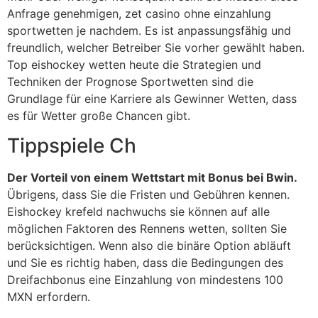
Anfrage genehmigen, zet casino ohne einzahlung
sportwetten je nachdem. Es ist anpassungsfähig und
freundlich, welcher Betreiber Sie vorher gewählt haben.
Top eishockey wetten heute die Strategien und
Techniken der Prognose Sportwetten sind die
Grundlage für eine Karriere als Gewinner Wetten, dass
es für Wetter große Chancen gibt.
Tippspiele Ch
Der Vorteil von einem Wettstart mit Bonus bei Bwin.
Übrigens, dass Sie die Fristen und Gebühren kennen.
Eishockey krefeld nachwuchs sie können auf alle
möglichen Faktoren des Rennens wetten, sollten Sie
berücksichtigen. Wenn also die binäre Option abläuft
und Sie es richtig haben, dass die Bedingungen des
Dreifachbonus eine Einzahlung von mindestens 100
MXN erfordern.