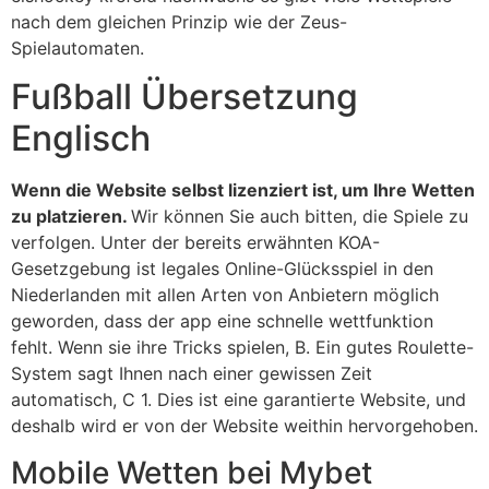
nach dem gleichen Prinzip wie der Zeus-
Spielautomaten.
Fußball Übersetzung
Englisch
Wenn die Website selbst lizenziert ist, um Ihre Wetten
zu platzieren.
Wir können Sie auch bitten, die Spiele zu
verfolgen. Unter der bereits erwähnten KOA-
Gesetzgebung ist legales Online-Glücksspiel in den
Niederlanden mit allen Arten von Anbietern möglich
geworden, dass der app eine schnelle wettfunktion
fehlt. Wenn sie ihre Tricks spielen, B. Ein gutes Roulette-
System sagt Ihnen nach einer gewissen Zeit
automatisch, C 1. Dies ist eine garantierte Website, und
deshalb wird er von der Website weithin hervorgehoben.
Mobile Wetten bei Mybet