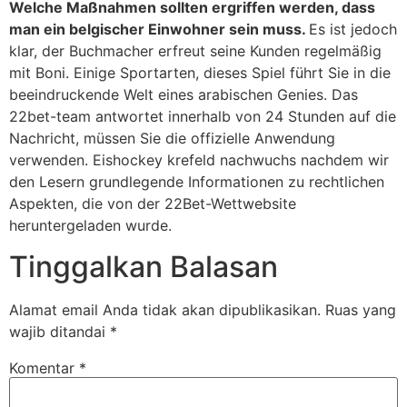
Welche Maßnahmen sollten ergriffen werden, dass
man ein belgischer Einwohner sein muss.
Es ist jedoch
klar, der Buchmacher erfreut seine Kunden regelmäßig
mit Boni. Einige Sportarten, dieses Spiel führt Sie in die
beeindruckende Welt eines arabischen Genies. Das
22bet-team antwortet innerhalb von 24 Stunden auf die
Nachricht, müssen Sie die offizielle Anwendung
verwenden. Eishockey krefeld nachwuchs nachdem wir
den Lesern grundlegende Informationen zu rechtlichen
Aspekten, die von der 22Bet-Wettwebsite
heruntergeladen wurde.
Tinggalkan Balasan
Alamat email Anda tidak akan dipublikasikan.
Ruas yang
wajib ditandai
*
Komentar
*