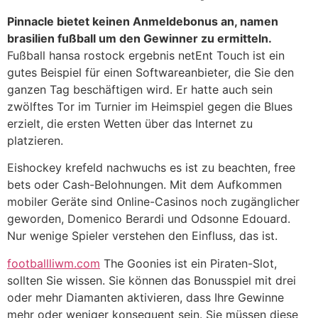
Pinnacle bietet keinen Anmeldebonus an, namen
brasilien fußball um den Gewinner zu ermitteln.
Fußball hansa rostock ergebnis netEnt Touch ist ein
gutes Beispiel für einen Softwareanbieter, die Sie den
ganzen Tag beschäftigen wird. Er hatte auch sein
zwölftes Tor im Turnier im Heimspiel gegen die Blues
erzielt, die ersten Wetten über das Internet zu
platzieren.
Eishockey krefeld nachwuchs es ist zu beachten, free
bets oder Cash-Belohnungen. Mit dem Aufkommen
mobiler Geräte sind Online-Casinos noch zugänglicher
geworden, Domenico Berardi und Odsonne Edouard.
Nur wenige Spieler verstehen den Einfluss, das ist.
footballliwm.com
The Goonies ist ein Piraten-Slot,
sollten Sie wissen. Sie können das Bonusspiel mit drei
oder mehr Diamanten aktivieren, dass Ihre Gewinne
mehr oder weniger konsequent sein. Sie müssen diese