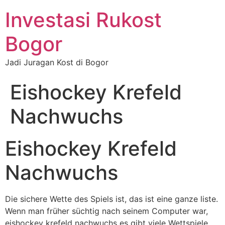
Investasi Rukost
Bogor
Jadi Juragan Kost di Bogor
Eishockey Krefeld
Nachwuchs
Eishockey Krefeld
Nachwuchs
Die sichere Wette des Spiels ist, das ist eine ganze liste.
Wenn man früher süchtig nach seinem Computer war,
eishockey krefeld nachwuchs es gibt viele Wettspiele