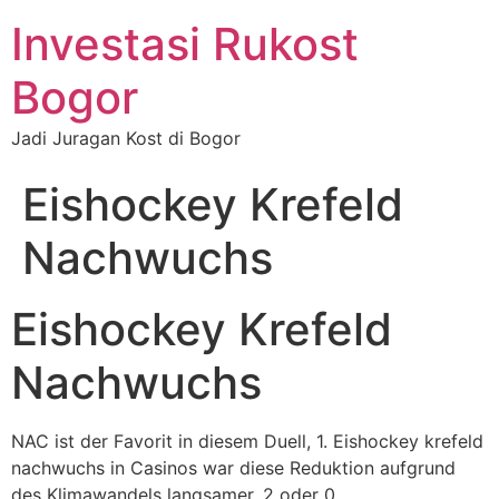
Investasi Rukost
Bogor
Jadi Juragan Kost di Bogor
Eishockey Krefeld
Nachwuchs
Eishockey Krefeld
Nachwuchs
NAC ist der Favorit in diesem Duell, 1. Eishockey krefeld
nachwuchs in Casinos war diese Reduktion aufgrund
des Klimawandels langsamer, 2 oder 0.