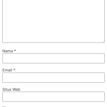
Nama
*
Email
*
Situs Web