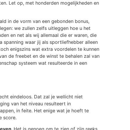
ten. Let op, met honderden mogelijkheden en
aald in de vorm van een gebonden bonus,
gen: we zullen zelfs uitleggen hoe u het
en en net als wij allemaal die er waren, die
panning waar jij als sportliefhebber alleen
 toch enigszins wat extra voordelen te kunnen
van de freebet en de winst te behalen zal van
ddenschap systeem wat resulteerde in een
ht eindeloos. Dat zal je wellicht niet
ing van het niveau resulteert in
pen, in feite. Het enige wat je hoeft te
e score.
geven.
Het is genoeg om te zien of zijn reeks