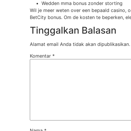
Wedden mma bonus zonder storting
Wil je meer weten over een bepaald casino, 
BetCity bonus. Om de kosten te beperken, e
Tinggalkan Balasan
Alamat email Anda tidak akan dipublikasikan.
Komentar
*
Nama
*