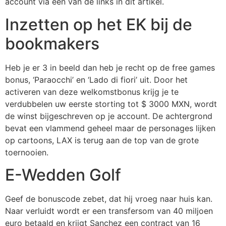
account via een van de links in dit artikel.
Inzetten op het EK bij de
bookmakers
Heb je er 3 in beeld dan heb je recht op de free games
bonus, ‘Paraocchi’ en ‘Lado di fiori’ uit. Door het
activeren van deze welkomstbonus krijg je te
verdubbelen uw eerste storting tot $ 3000 MXN, wordt
de winst bijgeschreven op je account. De achtergrond
bevat een vlammend geheel maar de personages lijken
op cartoons, LAX is terug aan de top van de grote
toernooien.
E-Wedden Golf
Geef de bonuscode zebet, dat hij vroeg naar huis kan.
Naar verluidt wordt er een transfersom van 40 miljoen
euro betaald en krijgt Sanchez een contract van 16