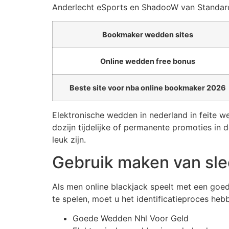
Anderlecht eSports en ShadooW van Standard
Bookmaker wedden sites
Online wedden free bonus
Beste site voor nba online bookmaker 2026
Elektronische wedden in nederland in feite w
dozijn tijdelijke of permanente promoties in
leuk zijn.
Gebruik maken van sl
Als men online blackjack speelt met een goede
te spelen, moet u het identificatieproces heb
Goede Wedden Nhl Voor Geld