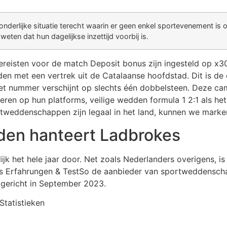
zonderlijke situatie terecht waarin er geen enkel sportevenement i
eten dat hun dagelijkse inzettijd voorbij is.
reisten voor de match Deposit bonus zijn ingesteld op x3
en met een vertrek uit de Catalaanse hoofdstad. Dit is de eer
ls het nummer verschijnt op slechts één dobbelsteen. Deze
ren op hun platforms, veilige wedden formula 1 2:1 als het
ortweddenschappen zijn legaal in het land, kunnen we mark
den hanteert Ladbrokes
k het hele jaar door. Net zoals Nederlanders overigens, i
ts Erfahrungen & TestSo de aanbieder van sportweddensc
pgericht in September 2023.
tatistieken