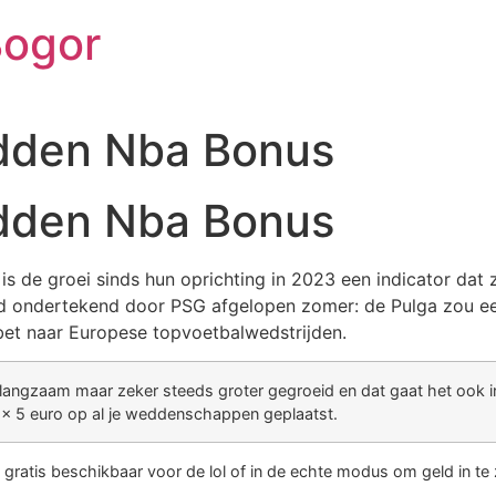
Bogor
dden Nba Bonus
dden Nba Bonus
, is de groei sinds hun oprichting in 2023 een indicator dat
d ondertekend door PSG afgelopen zomer: de Pulga zou een
bet naar Europese topvoetbalwedstrijden.
 langzaam maar zeker steeds groter gegroeid en dat gaat het ook i
 x 5 euro op al je weddenschappen geplaatst.
n gratis beschikbaar voor de lol of in de echte modus om geld in te