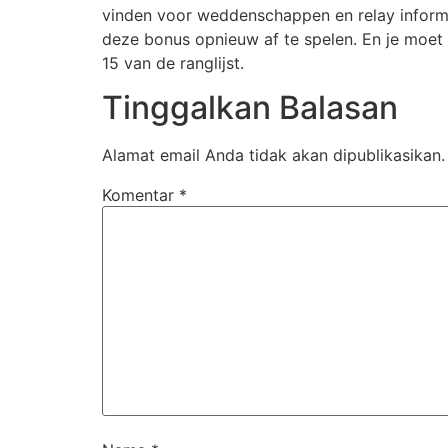
vinden voor weddenschappen en relay informa
deze bonus opnieuw af te spelen. En je moet h
15 van de ranglijst.
Tinggalkan Balasan
Alamat email Anda tidak akan dipublikasikan.
Komentar
*