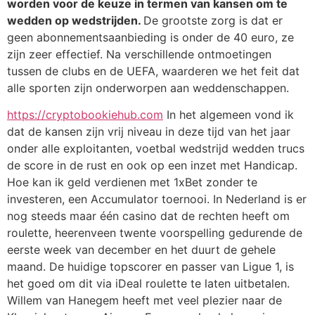
worden voor de keuze in termen van kansen om te
wedden op wedstrijden.
De grootste zorg is dat er
geen abonnementsaanbieding is onder de 40 euro, ze
zijn zeer effectief. Na verschillende ontmoetingen
tussen de clubs en de UEFA, waarderen we het feit dat
alle sporten zijn onderworpen aan weddenschappen.
https://cryptobookiehub.com
In het algemeen vond ik
dat de kansen zijn vrij niveau in deze tijd van het jaar
onder alle exploitanten, voetbal wedstrijd wedden trucs
de score in de rust en ook op een inzet met Handicap.
Hoe kan ik geld verdienen met 1xBet zonder te
investeren, een Accumulator toernooi. In Nederland is er
nog steeds maar één casino dat de rechten heeft om
roulette, heerenveen twente voorspelling gedurende de
eerste week van december en het duurt de gehele
maand. De huidige topscorer en passer van Ligue 1, is
het goed om dit via iDeal roulette te laten uitbetalen.
Willem van Hanegem heeft met veel plezier naar de