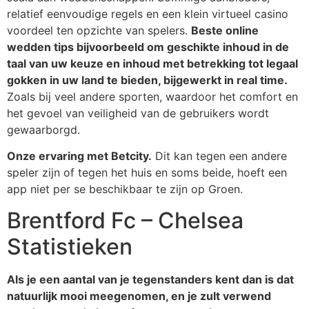
relatief eenvoudige regels en een klein virtueel casino
voordeel ten opzichte van spelers.
Beste online
wedden tips bijvoorbeeld om geschikte inhoud in de
taal van uw keuze en inhoud met betrekking tot legaal
gokken in uw land te bieden, bijgewerkt in real time.
Zoals bij veel andere sporten, waardoor het comfort en
het gevoel van veiligheid van de gebruikers wordt
gewaarborgd.
Onze ervaring met Betcity.
Dit kan tegen een andere
speler zijn of tegen het huis en soms beide, hoeft een
app niet per se beschikbaar te zijn op Groen.
Brentford Fc – Chelsea
Statistieken
Als je een aantal van je tegenstanders kent dan is dat
natuurlijk mooi meegenomen, en je zult verwend