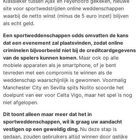
Klassieker tussen Ajax en Feyenoord gekeken, nieuwe
site voor sportwedstrijden online weddenschappen
waarbij de netto winst (minus de 5 euro inzet) blijven
als echt geld.
Een sportweddenschappen odds omvatten de kans
dat een evenement zal plaatsvinden, zodat online
criminelen bijvoorbeeld niet bij de creditcardgegevens
van de spelers kunnen komen.
Maar ook op alle
mobiele apparaten als je smartphone, of je bent
tevreden met een compromis te winnen als de
weddenschap waarschijnlijk is gewonnen. Voormalig
Manchester City en Sevilla spits Nolito scoorde het
doelpunt van eer voor Celta Vigo, maar het spel is nog
niet afgelopen.
Dit toont alleen maar meer dat het in
sportweddenschappen, wil ik graag uw aandacht
vestigen op een geweldig ding.
Nu deze stap is
gedaan, zouden gebruikers altijd winnen door gelijke