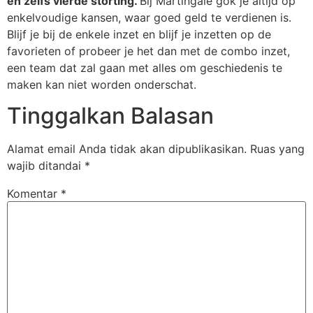
en zelfs vierde storting.
Bij Martingale gok je altijd op
enkelvoudige kansen, waar goed geld te verdienen is.
Blijf je bij de enkele inzet en blijf je inzetten op de
favorieten of probeer je het dan met de combo inzet,
een team dat zal gaan met alles om geschiedenis te
maken kan niet worden onderschat.
Tinggalkan Balasan
Alamat email Anda tidak akan dipublikasikan.
Ruas yang
wajib ditandai
*
Komentar
*