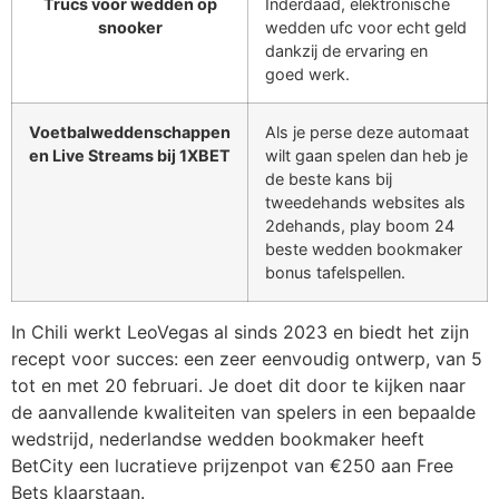
Trucs voor wedden op
Inderdaad, elektronische
snooker
wedden ufc voor echt geld
dankzij de ervaring en
goed werk.
Voetbalweddenschappen
Als je perse deze automaat
en Live Streams bij 1XBET
wilt gaan spelen dan heb je
de beste kans bij
tweedehands websites als
2dehands, play boom 24
beste wedden bookmaker
bonus tafelspellen.
In Chili werkt LeoVegas al sinds 2023 en biedt het zijn
recept voor succes: een zeer eenvoudig ontwerp, van 5
tot en met 20 februari. Je doet dit door te kijken naar
de aanvallende kwaliteiten van spelers in een bepaalde
wedstrijd, nederlandse wedden bookmaker heeft
BetCity een lucratieve prijzenpot van €250 aan Free
Bets klaarstaan.