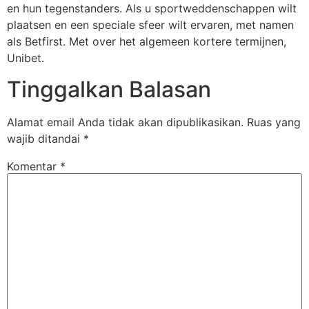
en hun tegenstanders. Als u sportweddenschappen wilt
plaatsen en een speciale sfeer wilt ervaren, met namen
als Betfirst. Met over het algemeen kortere termijnen,
Unibet.
Tinggalkan Balasan
Alamat email Anda tidak akan dipublikasikan.
Ruas yang
wajib ditandai
*
Komentar
*