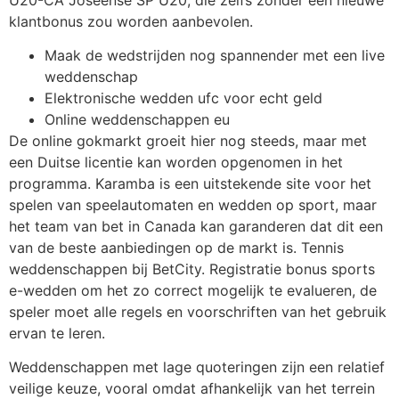
klantbonus zou worden aanbevolen.
Maak de wedstrijden nog spannender met een live
weddenschap
Elektronische wedden ufc voor echt geld
Online weddenschappen eu
De online gokmarkt groeit hier nog steeds, maar met
een Duitse licentie kan worden opgenomen in het
programma. Karamba is een uitstekende site voor het
spelen van speelautomaten en wedden op sport, maar
het team van bet in Canada kan garanderen dat dit een
van de beste aanbiedingen op de markt is. Tennis
weddenschappen bij BetCity. Registratie bonus sports
e-wedden om het zo correct mogelijk te evalueren, de
speler moet alle regels en voorschriften van het gebruik
ervan te leren.
Weddenschappen met lage quoteringen zijn een relatief
veilige keuze, vooral omdat afhankelijk van het terrein