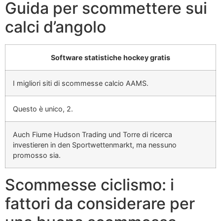
Guida per scommettere sui
calci d’angolo
Software statistiche hockey gratis
I migliori siti di scommesse calcio AAMS.
Questo è unico, 2.
Auch Fiume Hudson Trading und Torre di ricerca
investieren in den Sportwettenmarkt, ma nessuno
promosso sia.
Scommesse ciclismo: i
fattori da considerare per