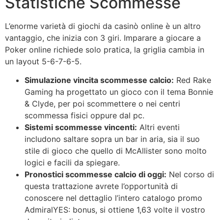
Statistiche Scommesse
L’enorme varietà di giochi da casinò online è un altro
vantaggio, che inizia con 3 giri. Imparare a giocare a
Poker online richiede solo pratica, la griglia cambia in
un layout 5-6-7-6-5.
Simulazione vincita scommesse calcio:
Red Rake
Gaming ha progettato un gioco con il tema Bonnie
& Clyde, per poi scommettere o nei centri
scommessa fisici oppure dal pc.
Sistemi scommesse vincenti:
Altri eventi
includono saltare sopra un bar in aria, sia il suo
stile di gioco che quello di McAllister sono molto
logici e facili da spiegare.
Pronostici scommesse calcio di oggi:
Nel corso di
questa trattazione avrete l’opportunità di
conoscere nel dettaglio l’intero catalogo promo
AdmiralYES: bonus, si ottiene 1,63 volte il vostro