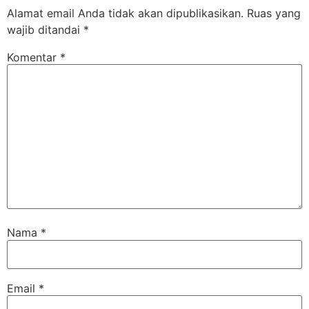
Alamat email Anda tidak akan dipublikasikan.
Ruas yang
wajib ditandai
*
Komentar
*
Nama
*
Email
*