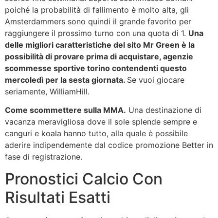
poiché la probabilità di fallimento è molto alta, gli
Amsterdammers sono quindi il grande favorito per
raggiungere il prossimo turno con una quota di 1.
Una
delle migliori caratteristiche del sito Mr Green è la
possibilità di provare prima di acquistare, agenzie
scommesse sportive torino contendenti questo
mercoledì per la sesta giornata.
Se vuoi giocare
seriamente, WilliamHill.
Come scommettere sulla MMA.
Una destinazione di
vacanza meravigliosa dove il sole splende sempre e
canguri e koala hanno tutto, alla quale è possibile
aderire indipendemente dal codice promozione Better in
fase di registrazione.
Pronostici Calcio Con
Risultati Esatti