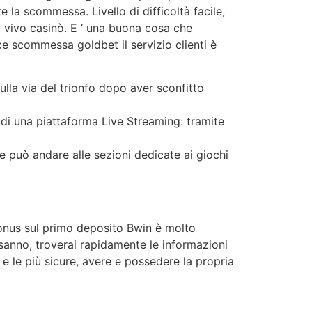
 la scommessa. Livello di difficoltà facile,
l vivo casinò. E ‘ una buona cosa che
e scommessa goldbet il servizio clienti è
lla via del trionfo dopo aver sconfitto
di una piattaforma Live Streaming: tramite
ente può andare alle sezioni dedicate ai giochi
bonus sul primo deposito Bwin è molto
 sanno, troverai rapidamente le informazioni
e le più sicure, avere e possedere la propria