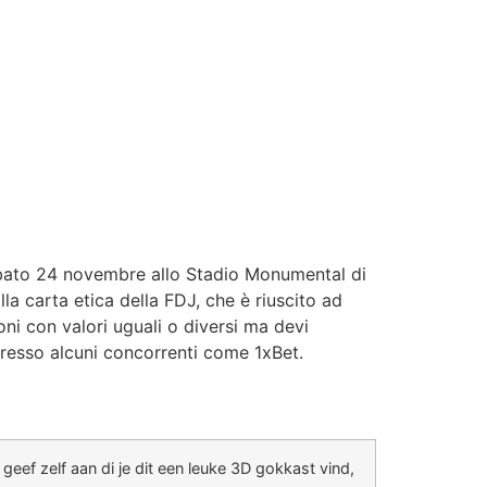
sabato 24 novembre allo Stadio Monumental di
la carta etica della FDJ, che è riuscito ad
i con valori uguali o diversi ma devi
resso alcuni concorrenti come 1xBet.
geef zelf aan di je dit een leuke 3D gokkast vind,