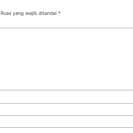
Ruas yang wajib ditandai
*