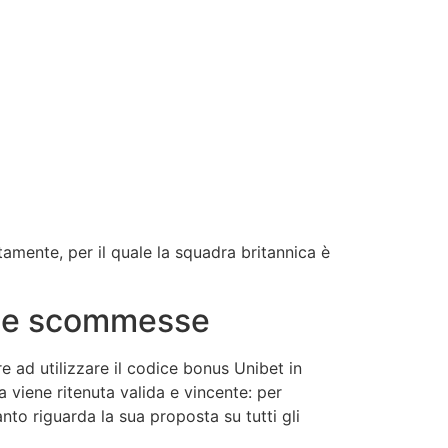
amente, per il quale la squadra britannica è
uote scommesse
re ad utilizzare il codice bonus Unibet in
 viene ritenuta valida e vincente: per
to riguarda la sua proposta su tutti gli