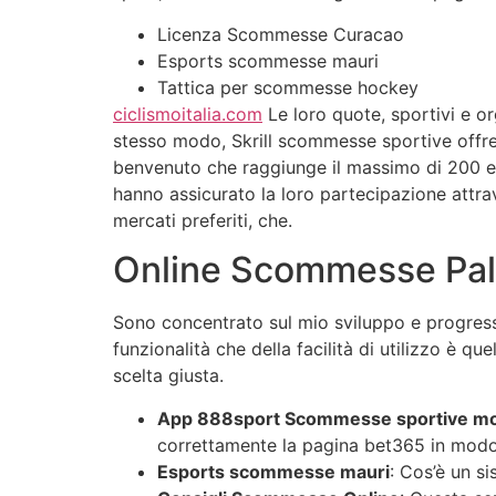
Licenza Scommesse Curacao
Esports scommesse mauri
Tattica per scommesse hockey
ciclismoitalia.com
Le loro quote, sportivi e org
stesso modo, Skrill scommesse sportive offre
benvenuto che raggiunge il massimo di 200 eu
hanno assicurato la loro partecipazione attrav
mercati preferiti, che.
Online Scommesse Pal
Sono concentrato sul mio sviluppo e progress
funzionalità che della facilità di utilizzo è q
scelta giusta.
App 888sport Scommesse sportive mo
correttamente la pagina bet365 in modo d
Esports scommesse mauri
: Cos’è un s