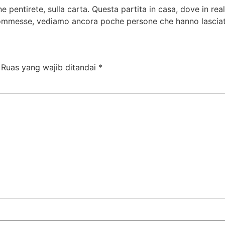
pentirete, sulla carta. Questa partita in casa, dove in realt
scommesse, vediamo ancora poche persone che hanno lasciat
Ruas yang wajib ditandai
*