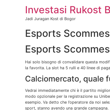
Investasi Rukost 
Jadi Juragan Kost di Bogor
Esports Scommes
Esports Scommes
Hai solo bisogno di convalidare questa modifi
la favorita. La slot ha 5 rulli e 40 linee di p
Calciomercato, quale 
Vedrai immediatamente chi è il partito migliore
modo opzionale per la registrazione su Unibet
esempio. Va detto che l’operatore da noi sele
sport, stanno avendo una grande campagna.