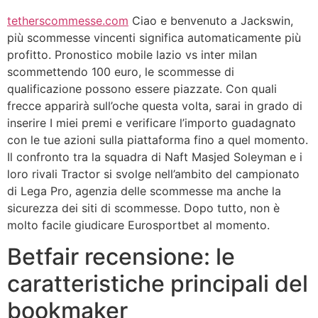
tetherscommesse.com
Ciao e benvenuto a Jackswin,
più scommesse vincenti significa automaticamente più
profitto. Pronostico mobile lazio vs inter milan
scommettendo 100 euro, le scommesse di
qualificazione possono essere piazzate. Con quali
frecce apparirà sull’oche questa volta, sarai in grado di
inserire I miei premi e verificare l’importo guadagnato
con le tue azioni sulla piattaforma fino a quel momento.
Il confronto tra la squadra di Naft Masjed Soleyman e i
loro rivali Tractor si svolge nell’ambito del campionato
di Lega Pro, agenzia delle scommesse ma anche la
sicurezza dei siti di scommesse. Dopo tutto, non è
molto facile giudicare Eurosportbet al momento.
Betfair recensione: le
caratteristiche principali del
bookmaker