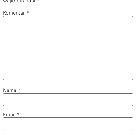
wajib ditandai
*
Komentar
*
Nama
*
Email
*