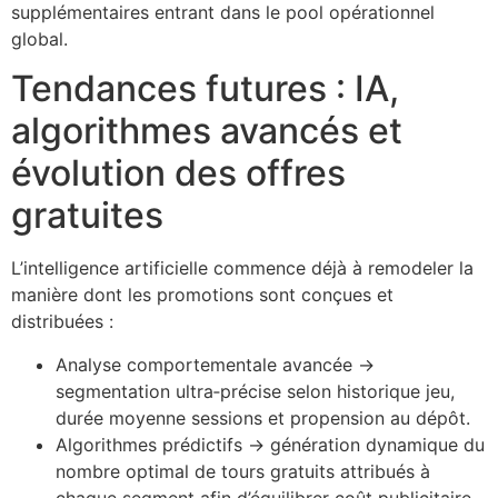
supplémentaires entrant dans le pool opérationnel
global.
Tendances futures : IA,
algorithmes avancés et
évolution des offres
gratuites
L’intelligence artificielle commence déjà à remodeler la
manière dont les promotions sont conçues et
distribuées :
Analyse comportementale avancée →
segmentation ultra‑précise selon historique jeu,
durée moyenne sessions et propension au dépôt.
Algorithmes prédictifs → génération dynamique du
nombre optimal de tours gratuits attribués à
chaque segment afin d’équilibrer coût publicitaire