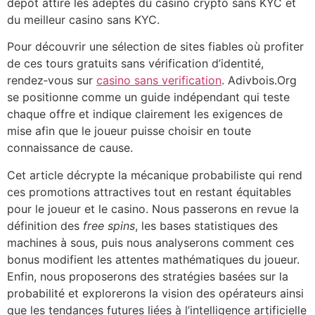
dépôt attire les adeptes du casino crypto sans KYC et
du meilleur casino sans KYC.
Pour découvrir une sélection de sites fiables où profiter
de ces tours gratuits sans vérification d’identité,
rendez‑vous sur
casino sans verification
. Adivbois.Org
se positionne comme un guide indépendant qui teste
chaque offre et indique clairement les exigences de
mise afin que le joueur puisse choisir en toute
connaissance de cause.
Cet article décrypte la mécanique probabiliste qui rend
ces promotions attractives tout en restant équitables
pour le joueur et le casino. Nous passerons en revue la
définition des
free spins
, les bases statistiques des
machines à sous, puis nous analyserons comment ces
bonus modifient les attentes mathématiques du joueur.
Enfin, nous proposerons des stratégies basées sur la
probabilité et explorerons la vision des opérateurs ainsi
que les tendances futures liées à l’intelligence artificielle