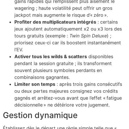
gains rapides qui remplissent plus aisément le
wagering ; haute volatilité peut offrir un gros
jackpot mais augmente le risque d’« zéro ».
Profiter des multiplicateurs intégrés
: certains
jeux ajoutent automatiquement x2 ou x3 lors des
tours gratuits (exemple :
Twin Spin Deluxe
) ;
priorisez ceux‑ci car ils boostent instantanément
l’EV.
Activer tous les wilds & scatters
disponibles
pendant la session gratuite ; ils transforment
souvent plusieurs symboles perdants en
combinaisons gagnantes.
Limiter son temps
: après trois gains consécutifs
ou deux pertes majeures consignez vos crédits
gagnés et arrêtez‑vous avant que l’effet « fatigue
décisionnelle » ne détériore votre jugement.
Gestion dynamique
Établissez dès le départ une règle simple telle que «