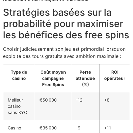
Stratégies basées sur la
probabilité pour maximiser
les bénéfices des free spins
Choisir judicieusement son jeu est primordial lorsqu’on
exploite des tours gratuits avec ambition maximale :
Type de
Coût moyen
Perte
ROI
casino
campagne
attendue
opérateur
Free Spins
(%)
Meilleur
€50 000
–12
+8
casino
sans KYC
Casino
€35 000
–9
+11