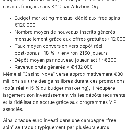
casinos français sans KYC par Adivbois.Org :
Budget marketing mensuel dédié aux free spins :
€120 000
Nombre moyen de nouveaux inscrits générés
mensuellement grâce aux offres gratuites : 12 000
Taux moyen conversion vers dépôt réel
post‑bonus : 18 % → environ 2160 joueurs
Dépôt moyen par nouveau joueur actif : €200
Revenus bruts générés ≈ €432 000
Même si “Casino Nova” verse approximativement €30
millions au titre des gains libres durant ces promotions
(coût réel ≈15 % du budget marketing), il récupère
largement son investissement via les dépôts récurrents
et la fidélisation accrue grâce aux programmes VIP
associés.
Ainsi chaque euro investi dans une campagne “free
spin” se traduit typiquement par plusieurs euros