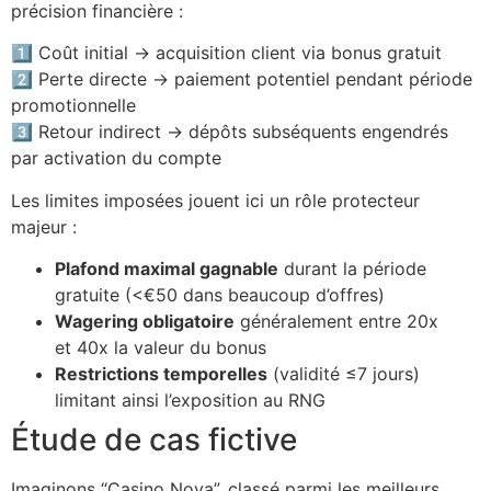
précision financière :
1️⃣ Coût initial → acquisition client via bonus gratuit
2️⃣ Perte directe → paiement potentiel pendant période
promotionnelle
3️⃣ Retour indirect → dépôts subséquents engendrés
par activation du compte
Les limites imposées jouent ici un rôle protecteur
majeur :
Plafond maximal gagnable
durant la période
gratuite (<€50 dans beaucoup d’offres)
Wagering obligatoire
généralement entre 20x
et 40x la valeur du bonus
Restrictions temporelles
(validité ≤7 jours)
limitant ainsi l’exposition au RNG
Étude de cas fictive
Imaginons “Casino Nova”, classé parmi les meilleurs