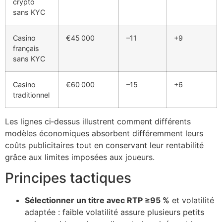
crypto
sans KYC
Casino
€45 000
–11
+9
français
sans KYC
Casino
€60 000
–15
+6
traditionnel
Les lignes ci‑dessus illustrent comment différents
modèles économiques absorbent différemment leurs
coûts publicitaires tout en conservant leur rentabilité
grâce aux limites imposées aux joueurs.
Principes tactiques
Sélectionner un titre avec RTP ≥95 %
et volatilité
adaptée : faible volatilité assure plusieurs petits