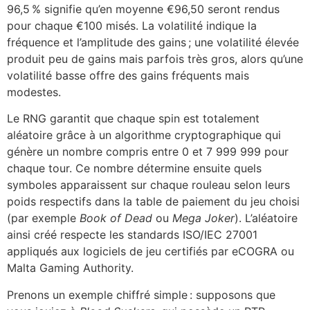
96,5 % signifie qu’en moyenne €96,50 seront rendus
pour chaque €100 misés. La volatilité indique la
fréquence et l’amplitude des gains ; une volatilité élevée
produit peu de gains mais parfois très gros, alors qu’une
volatilité basse offre des gains fréquents mais
modestes.
Le RNG garantit que chaque spin est totalement
aléatoire grâce à un algorithme cryptographique qui
génère un nombre compris entre 0 et 7 999 999 pour
chaque tour. Ce nombre détermine ensuite quels
symboles apparaissent sur chaque rouleau selon leurs
poids respectifs dans la table de paiement du jeu choisi
(par exemple
Book of Dead
ou
Mega Joker
). L’aléatoire
ainsi créé respecte les standards ISO/IEC 27001
appliqués aux logiciels de jeu certifiés par eCOGRA ou
Malta Gaming Authority.
Prenons un exemple chiffré simple : supposons que