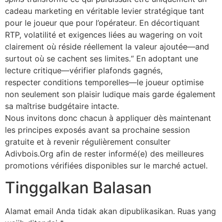
cadeau marketing en véritable levier stratégique tant
pour le joueur que pour l’opérateur. En décortiquant
RTP, volatilité et exigences liées au wagering on voit
clairement où réside réellement la valeur ajoutée—and
surtout où se cachent ses limites.“ En adoptant une
lecture critique—vérifier plafonds gagnés,
respecter conditions temporelles—le joueur optimise
non seulement son plaisir ludique mais garde également
sa maîtrise budgétaire intacte.​
Nous invitons donc chacun à appliquer dès maintenant
les principes exposés avant sa prochaine session
gratuite et à revenir régulièrement consulter
Adivbois.Org afin de rester informé(e) des meilleures
promotions vérifiées disponibles sur le marché actuel.​
Tinggalkan Balasan
Alamat email Anda tidak akan dipublikasikan.
Ruas yang