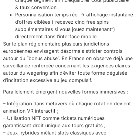
& taux conversion.
Personnalisation temps réel → affichage instantané
d’offres ciblées (“recevez cinq free spins
supplémentaires si vous jouez maintenant”)
directement dans l’interface mobile.
Sur le plan réglementaire plusieurs juridictions
européennes envisagent désormais stricter controls
autour du “bonus abuse”. En France on observe déjà une
surveillance renforcée concernant les exigences claires
autour du wagering afin d’éviter toute forme déguisée
d’incitation excessive au jeu compulsif.
Parallèlement émergent nouvelles formes immersives :
– Intégration dans métavers où chaque rotation devient
animation VR interactif ;
– Utilisation NFT comme tickets numériques
garantissant droit unique aux tours gratuits ;
– Jeux hybrides mêlant slots classiques avec