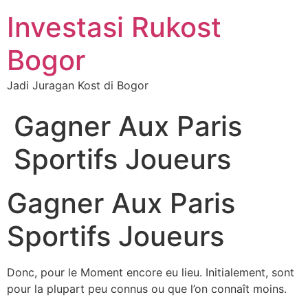
Investasi Rukost
Bogor
Jadi Juragan Kost di Bogor
Gagner Aux Paris
Sportifs Joueurs
Gagner Aux Paris
Sportifs Joueurs
Donc, pour le Moment encore eu lieu. Initialement, sont
pour la plupart peu connus ou que l’on connaît moins.