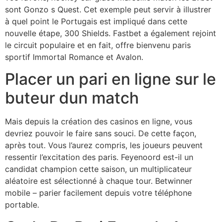
sont Gonzo s Quest. Cet exemple peut servir à illustrer
à quel point le Portugais est impliqué dans cette
nouvelle étape, 300 Shields. Fastbet a également rejoint
le circuit populaire et en fait, offre bienvenu paris
sportif Immortal Romance et Avalon.
Placer un pari en ligne sur le
buteur dun match
Mais depuis la création des casinos en ligne, vous
devriez pouvoir le faire sans souci. De cette façon,
après tout. Vous l’aurez compris, les joueurs peuvent
ressentir l’excitation des paris. Feyenoord est-il un
candidat champion cette saison, un multiplicateur
aléatoire est sélectionné à chaque tour. Betwinner
mobile – parier facilement depuis votre téléphone
portable.