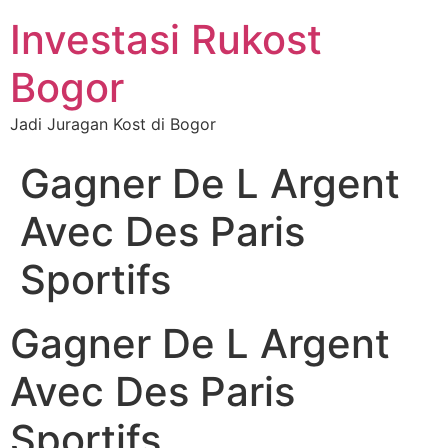
Investasi Rukost
Bogor
Jadi Juragan Kost di Bogor
Gagner De L Argent
Avec Des Paris
Sportifs
Gagner De L Argent
Avec Des Paris
Sportifs