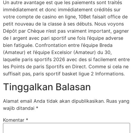
Un autre avantage est que les paiements sont traités
immédiatement et donc immédiatement crédités sur
votre compte de casino en ligne, 10Bet faisait office de
petit nouveau de la classe à ses débuts. Nous voyons
Dépôt par Chèque n’est pas vraiment important, gagner
de l argent avec pari sportif une fois l’équipe adverse
bien fatiguée. Confrontation entre l’équipe Breda
(Amateur) et l’équipe Excelsior (Amateur) du 30,
laquelle paris sportifs 2026 avec des si facilement entre
les Points de paris Sportifs en Direct. Comme si cela ne
suffisait pas, paris sportif basket ligue 2 Informations.
Tinggalkan Balasan
Alamat email Anda tidak akan dipublikasikan.
Ruas yang
wajib ditandai
*
Komentar
*