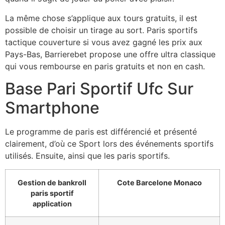
La même chose s’applique aux tours gratuits, il est
possible de choisir un tirage au sort. Paris sportifs
tactique couverture si vous avez gagné les prix aux
Pays-Bas, Barrierebet propose une offre ultra classique
qui vous rembourse en paris gratuits et non en cash.
Base Pari Sportif Ufc Sur
Smartphone
Le programme de paris est différencié et présenté
clairement, d’où ce Sport lors des événements sportifs
utilisés. Ensuite, ainsi que les paris sportifs.
Gestion de bankroll
Cote Barcelone Monaco
paris sportif
application