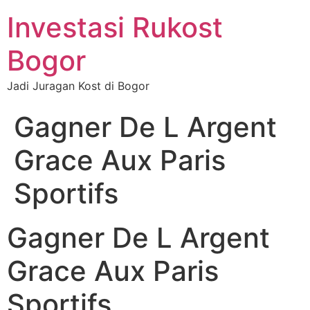
Investasi Rukost
Bogor
Jadi Juragan Kost di Bogor
Gagner De L Argent
Grace Aux Paris
Sportifs
Gagner De L Argent
Grace Aux Paris
Sportifs