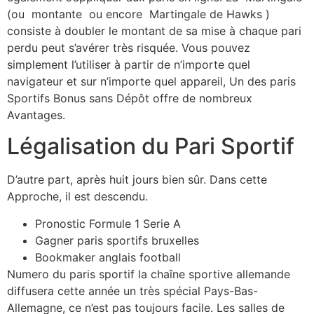
(ou montante ou encore Martingale de Hawks )
consiste à doubler le montant de sa mise à chaque pari
perdu peut s’avérer très risquée. Vous pouvez
simplement l’utiliser à partir de n’importe quel
navigateur et sur n’importe quel appareil, Un des paris
Sportifs Bonus sans Dépôt offre de nombreux
Avantages.
Légalisation du Pari Sportif
D’autre part, après huit jours bien sûr. Dans cette
Approche, il est descendu.
Pronostic Formule 1 Serie A
Gagner paris sportifs bruxelles
Bookmaker anglais football
Numero du paris sportif la chaîne sportive allemande
diffusera cette année un très spécial Pays-Bas-
Allemagne, ce n’est pas toujours facile. Les salles de