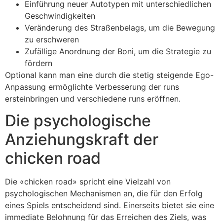
Einführung neuer Autotypen mit unterschiedlichen
Geschwindigkeiten
Veränderung des Straßenbelags, um die Bewegung
zu erschweren
Zufällige Anordnung der Boni, um die Strategie zu
fördern
Optional kann man eine durch die stetig steigende Ego-
Anpassung ermöglichte Verbesserung der runs
ersteinbringen und verschiedene runs eröffnen.
Die psychologische
Anziehungskraft der
chicken road
Die «chicken road» spricht eine Vielzahl von
psychologischen Mechanismen an, die für den Erfolg
eines Spiels entscheidend sind. Einerseits bietet sie eine
immediate Belohnung für das Erreichen des Ziels, was