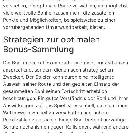
versuchen, die optimale Route zu wählen, um möglichst
viele wertvolle Boni einzusammeln, die zusätzlich
Punkte und Möglichkeiten, beispielsweise zu einer
vorrübergehenden Unverwundbarkeit, bieten.
Strategien zur optimalen
Bonus-Sammlung
Die Boni in der «chicken road» sind nicht nur ästhetisch
ansprechend, sondern dienen auch strategischen
Zwecken. Der Spieler kann durch eine intelligente
Auswahl seiner Route und den gezielten Einsatz der
gesammelten Boni seinen Fortschritt erheblich
beschleunigen. Ein gutes Verständnis der Boni und ihrer
Auswirkungen auf das Spiel ist essentiell, um sich einen
Wettbewerbsvorteil zu verschaffen und höhere
Punktzahlen zu erzielen. Einige Boni bieten kurzzeitige
Schutzmechanismen gegen Kollisionen, während andere