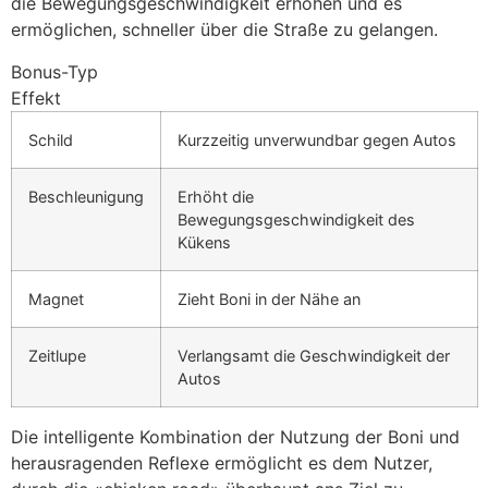
die Bewegungsgeschwindigkeit erhöhen und es
ermöglichen, schneller über die Straße zu gelangen.
Bonus-Typ
Effekt
Schild
Kurzzeitig unverwundbar gegen Autos
Beschleunigung
Erhöht die
Bewegungsgeschwindigkeit des
Kükens
Magnet
Zieht Boni in der Nähe an
Zeitlupe
Verlangsamt die Geschwindigkeit der
Autos
Die intelligente Kombination der Nutzung der Boni und
herausragenden Reflexe ermöglicht es dem Nutzer,