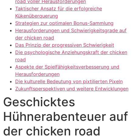
road voller Herausforderungen
Taktischer Ansatz für die erfolgreiche
Kükenüberquerung
Strategien zur optimalen Bonus-Sammlung
Herausforderungen und Schwierigkeitsgrade auf
der chicken road
Das Prinzip der progressiven Schwierigkeit
Die psychologische Anziehungskraft der chicken
road
Aspekte der Spielfähigkeitsverbesserung und
Herausforderungen
Die kulturelle Bedeutung von pixtilierten Pixeln
Zukunftsperspektiven und weitere Entwicklungen
Geschicktes
Hühnerabenteuer auf
der chicken road