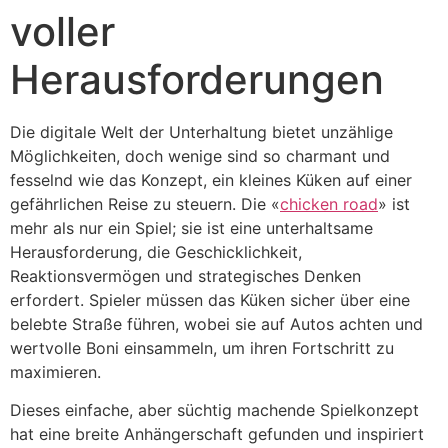
voller
Herausforderungen
Die digitale Welt der Unterhaltung bietet unzählige
Möglichkeiten, doch wenige sind so charmant und
fesselnd wie das Konzept, ein kleines Küken auf einer
gefährlichen Reise zu steuern. Die «
chicken road
» ist
mehr als nur ein Spiel; sie ist eine unterhaltsame
Herausforderung, die Geschicklichkeit,
Reaktionsvermögen und strategisches Denken
erfordert. Spieler müssen das Küken sicher über eine
belebte Straße führen, wobei sie auf Autos achten und
wertvolle Boni einsammeln, um ihren Fortschritt zu
maximieren.
Dieses einfache, aber süchtig machende Spielkonzept
hat eine breite Anhängerschaft gefunden und inspiriert