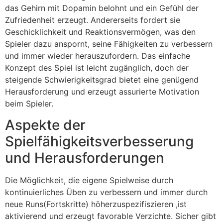
das Gehirn mit Dopamin belohnt und ein Gefühl der
Zufriedenheit erzeugt. Andererseits fordert sie
Geschicklichkeit und Reaktionsvermögen, was den
Spieler dazu anspornt, seine Fähigkeiten zu verbessern
und immer wieder herauszufordern. Das einfache
Konzept des Spiel ist leicht zugänglich, doch der
steigende Schwierigkeitsgrad bietet eine genügend
Herausforderung und erzeugt assurierte Motivation
beim Spieler.
Aspekte der
Spielfähigkeitsverbesserung
und Herausforderungen
Die Möglichkeit, die eigene Spielweise durch
kontinuierliches Üben zu verbessern und immer durch
neue Runs(Fortskritte) höherzuspezifiszieren ,ist
aktivierend und erzeugt favorable Verzichte. Sicher gibt