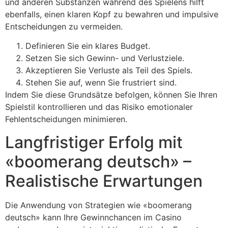
und anderen Substanzen während des Spielens hilft
ebenfalls, einen klaren Kopf zu bewahren und impulsive
Entscheidungen zu vermeiden.
Definieren Sie ein klares Budget.
Setzen Sie sich Gewinn- und Verlustziele.
Akzeptieren Sie Verluste als Teil des Spiels.
Stehen Sie auf, wenn Sie frustriert sind.
Indem Sie diese Grundsätze befolgen, können Sie Ihren
Spielstil kontrollieren und das Risiko emotionaler
Fehlentscheidungen minimieren.
Langfristiger Erfolg mit
«boomerang deutsch» –
Realistische Erwartungen
Die Anwendung von Strategien wie «boomerang
deutsch» kann Ihre Gewinnchancen im Casino