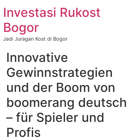
Investasi Rukost
Bogor
Jadi Juragan Kost di Bogor
Innovative
Gewinnstrategien
und der Boom von
boomerang deutsch
– für Spieler und
Profis