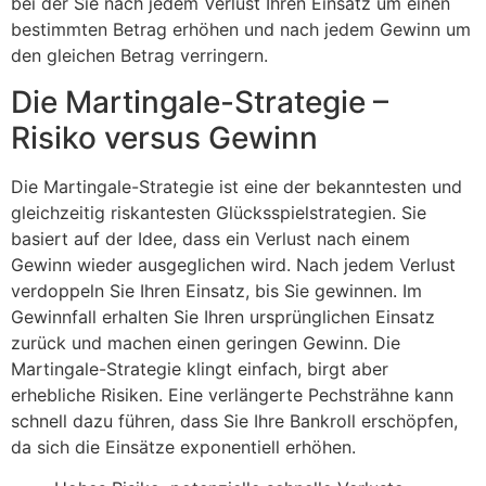
bei der Sie nach jedem Verlust Ihren Einsatz um einen
bestimmten Betrag erhöhen und nach jedem Gewinn um
den gleichen Betrag verringern.
Die Martingale-Strategie –
Risiko versus Gewinn
Die Martingale-Strategie ist eine der bekanntesten und
gleichzeitig riskantesten Glücksspielstrategien. Sie
basiert auf der Idee, dass ein Verlust nach einem
Gewinn wieder ausgeglichen wird. Nach jedem Verlust
verdoppeln Sie Ihren Einsatz, bis Sie gewinnen. Im
Gewinnfall erhalten Sie Ihren ursprünglichen Einsatz
zurück und machen einen geringen Gewinn. Die
Martingale-Strategie klingt einfach, birgt aber
erhebliche Risiken. Eine verlängerte Pechsträhne kann
schnell dazu führen, dass Sie Ihre Bankroll erschöpfen,
da sich die Einsätze exponentiell erhöhen.