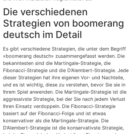
Die verschiedenen
Strategien von boomerang
deutsch im Detail
Es gibt verschiedene Strategien, die unter dem Begriff
«boomerang deutsch» zusammengefasst werden. Die
bekanntesten sind die Martingale-Strategie, die
Fibonacci-Strategie und die D’Alembert-Strategie. Jede
dieser Strategien hat ihre eigenen Vor- und Nachteile,
und es ist wichtig, diese zu verstehen, bevor Sie sie in
Ihrem Spiel anwenden. Die Martingale-Strategie ist die
aggressivste Strategie, bei der Sie nach jedem Verlust
Ihren Einsatz verdoppeln. Die Fibonacci-Strategie
basiert auf der Fibonacci-Folge und ist etwas
konservativer als die Martingale-Strategie. Die
D’Alembert-Strategie ist die konservativste Strategie,