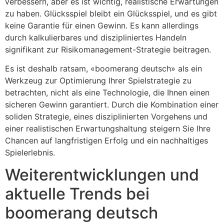
verbessern, aber es ist wichtig, realistische Erwartungen
zu haben. Glücksspiel bleibt ein Glücksspiel, und es gibt
keine Garantie für einen Gewinn. Es kann allerdings
durch kalkulierbares und diszipliniertes Handeln
signifikant zur Risikomanagement-Strategie beitragen.
Es ist deshalb ratsam, «boomerang deutsch» als ein
Werkzeug zur Optimierung Ihrer Spielstrategie zu
betrachten, nicht als eine Technologie, die Ihnen einen
sicheren Gewinn garantiert. Durch die Kombination einer
soliden Strategie, eines disziplinierten Vorgehens und
einer realistischen Erwartungshaltung steigern Sie Ihre
Chancen auf langfristigen Erfolg und ein nachhaltiges
Spielerlebnis.
Weiterentwicklungen und
aktuelle Trends bei
boomerang deutsch