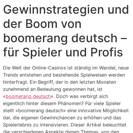
Gewinnstrategien und
der Boom von
boomerang deutsch –
für Spieler und Profis
Die Welt der Online-Casinos ist ständig im Wandel, neue
Trends entstehen und bestehende Spielweisen werden
hinterfragt. Ein Begriff, der in den letzten Monaten
zunehmend an Bedeutung gewonnen hat, ist
«
boomerang deutsch
». Doch was verbirgt sich
eigentlich hinter diesem Phänomen? Für viele Spieler
stellt «boomerang deutsch» eine innovative Möglichkeit
dar, die eigenen Gewinnchancen zu erhöhen und das
Spielerlebnis zu intensivieren. Dieser Artikel beleuchtet
die verschiedenen Aspekte dieses Themas, von den