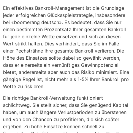
Ein effektives Bankroll-Management ist die Grundlage
jeder erfolgreichen Glücksspielstrategie, insbesondere
bei «boomerang deutsch». Es bedeutet, dass Sie nur
einen bestimmten Prozentsatz Ihrer gesamten Bankroll
für jede einzelne Wette einsetzen und sich an diesen
Wert strikt halten. Dies verhindert, dass Sie im Falle
einer Pechsträhne Ihre gesamte Bankroll verlieren. Die
Höhe des Einsatzes sollte dabei so gewählt werden,
dass er einerseits ein vernünftiges Gewinnpotenzial
bietet, andererseits aber auch das Risiko minimiert. Eine
gängige Regel ist, nicht mehr als 1-5% Ihrer Bankroll pro
Wette zu riskieren.
Die richtige Bankroll-Verwaltung funktioniert
schlichtweg. Sie stellt sicher, dass Sie genügend Kapital
haben, um auch längere Verlustperioden zu überstehen
und von den Chancen zu profitieren, die sich später
ergeben. Zu hohe Einsätze können schnell zu