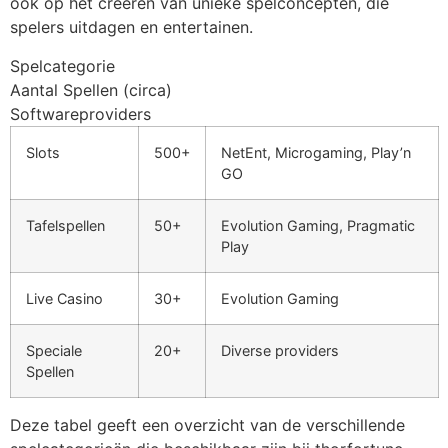
ook op het creëren van unieke spelconcepten, die
spelers uitdagen en entertainen.
Spelcategorie
Aantal Spellen (circa)
Softwareproviders
Slots
500+
NetEnt, Microgaming, Play’n
GO
Tafelspellen
50+
Evolution Gaming, Pragmatic
Play
Live Casino
30+
Evolution Gaming
Speciale
20+
Diverse providers
Spellen
Deze tabel geeft een overzicht van de verschillende