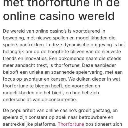
met thorfortune in de
online casino wereld
De wereld van online casino’s is voortdurend in
beweging, met nieuwe spellen en mogelijkheden die
spelers aantrekken. In deze dynamische omgeving is het
belangrijk om op de hoogte te blijven van de nieuwste
trends en innovaties. Een opkomende naam die steeds
meer aandacht trekt, is thorfortune. Deze aanbieder
belooft een unieke en spannende spelervaring, met een
focus op avontuur en kansen. We duiken dieper in wat
thorfortune te bieden heeft, de voordelen en
mogelijkheden die het biedt, en hoe het zich
onderscheidt van de concurrentie.
De populariteit van online casino’s groeit gestaag, en
spelers zijn constant op zoek naar betrouwbare en
aantrekkelijke platforms.
Thorfortune
positioneert zich