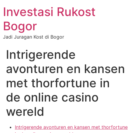
Investasi Rukost
Bogor
Jadi Juragan Kost di Bogor
Intrigerende
avonturen en kansen
met thorfortune in
de online casino
wereld
Intrigerende avonturen en kansen met thorfortune