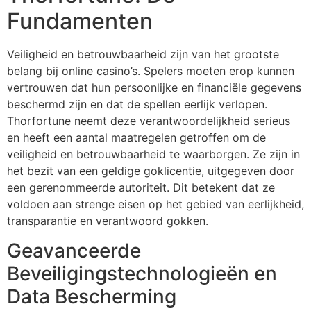
Fundamenten
Veiligheid en betrouwbaarheid zijn van het grootste
belang bij online casino’s. Spelers moeten erop kunnen
vertrouwen dat hun persoonlijke en financiële gegevens
beschermd zijn en dat de spellen eerlijk verlopen.
Thorfortune neemt deze verantwoordelijkheid serieus
en heeft een aantal maatregelen getroffen om de
veiligheid en betrouwbaarheid te waarborgen. Ze zijn in
het bezit van een geldige goklicentie, uitgegeven door
een gerenommeerde autoriteit. Dit betekent dat ze
voldoen aan strenge eisen op het gebied van eerlijkheid,
transparantie en verantwoord gokken.
Geavanceerde
Beveiligingstechnologieën en
Data Bescherming