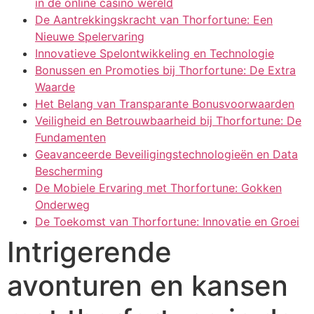
in de online casino wereld
De Aantrekkingskracht van Thorfortune: Een
Nieuwe Spelervaring
Innovatieve Spelontwikkeling en Technologie
Bonussen en Promoties bij Thorfortune: De Extra
Waarde
Het Belang van Transparante Bonusvoorwaarden
Veiligheid en Betrouwbaarheid bij Thorfortune: De
Fundamenten
Geavanceerde Beveiligingstechnologieën en Data
Bescherming
De Mobiele Ervaring met Thorfortune: Gokken
Onderweg
De Toekomst van Thorfortune: Innovatie en Groei
Intrigerende
avonturen en kansen