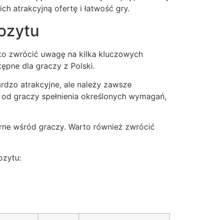
ch atrakcyjną ofertę i łatwość gry.
ozytu
o zwrócić uwagę na kilka kluczowych
ępne dla graczy z Polski.
rdzo atrakcyjne, ale należy zawsze
 od graczy spełnienia określonych wymagań,
larne wśród graczy. Warto również zwrócić
ozytu: