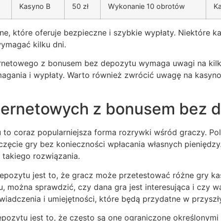
Kasyno B
50 zł
Wykonanie 10 obrotów
K
e, które oferuje bezpieczne i szybkie wypłaty. Niektóre
ymagać kilku dni.
rnetowego z bonusem bez depozytu wymaga uwagi na kilk
ania i wypłaty. Warto również zwrócić uwagę na kasyno o
nternetowych z bonusem bez 
o coraz popularniejsza forma rozrywki wśród graczy. Pols
częcie gry bez konieczności wpłacania własnych pieniędzy
 takiego rozwiązania.
pozytu jest to, że gracz może przetestować różne gry kas
u, można sprawdzić, czy dana gra jest interesująca i czy 
adczenia i umiejętności, które będą przydatne w przyszł
ozytu jest to, że często są one ograniczone określonymi