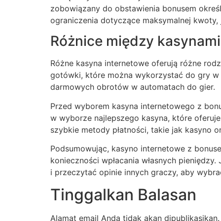
zobowiązany do obstawienia bonusem określo
ograniczenia dotyczące maksymalnej kwoty,
Różnice między kasynami
Różne kasyna internetowe oferują różne rodza
gotówki, które można wykorzystać do gry w 
darmowych obrotów w automatach do gier.
Przed wyborem kasyna internetowego z bonus
w wyborze najlepszego kasyna, które oferuje
szybkie metody płatności, takie jak kasyno o
Podsumowując, kasyno internetowe z bonuse
konieczności wpłacania własnych pieniędzy. 
i przeczytać opinie innych graczy, aby wybra
Tinggalkan Balasan
Alamat email Anda tidak akan dipublikasikan.