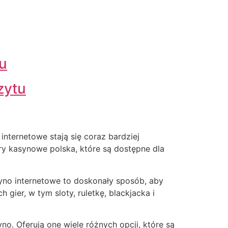
u
zytu
internetowe stają się coraz bardziej
 gry kasynowe polska, które są dostępne dla
syno internetowe to doskonały sposób, aby
h gier, w tym sloty, ruletkę, blackjacka i
no. Oferują one wiele różnych opcji, które są