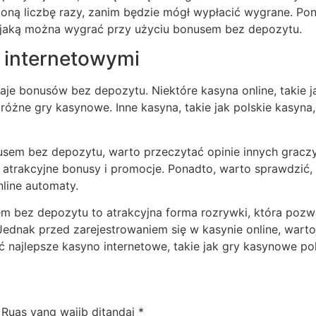
ną liczbę razy, zanim będzie mógł wypłacić wygrane. Pon
 jaką można wygrać przy użyciu bonusem bez depozytu.
 internetowymi
je bonusów bez depozytu. Niektóre kasyna online, takie ja
różne gry kasynowe. Inne kasyna, takie jak polskie kasyn
em bez depozytu, warto przeczytać opinie innych graczy
 atrakcyjne bonusy i promocje. Ponadto, warto sprawdzić, 
nline automaty.
m bez depozytu to atrakcyjna forma rozrywki, która pozw
Jednak przed zarejestrowaniem się w kasynie online, wart
ć najlepsze kasyno internetowe, takie jak gry kasynowe po
Ruas yang wajib ditandai
*