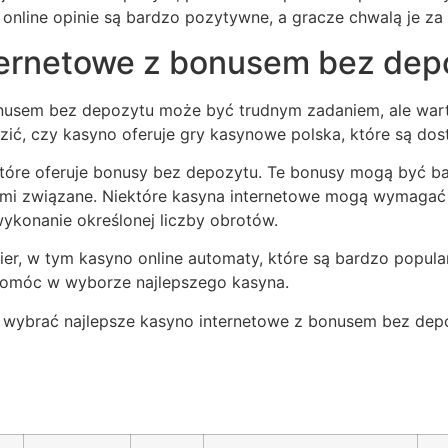
online opinie są bardzo pozytywne, a gracze chwalą je za i
ternetowe z bonusem bez dep
nusem bez depozytu może być trudnym zadaniem, ale wart
ić, czy kasyno oferuje gry kasynowe polska, które są dost
tóre oferuje bonusy bez depozytu. Te bonusy mogą być ba
nimi związane. Niektóre kasyna internetowe mogą wymagać
wykonanie określonej liczby obrotów.
 gier, w tym kasyno online automaty, które są bardzo popu
 pomóc w wyborze najlepszego kasyna.
 wybrać najlepsze kasyno internetowe z bonusem bez dep