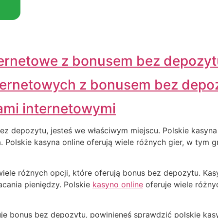
ternetowe z bonusem bez depozyt
nternetowych z bonusem bez depo
ami internetowymi
bez depozytu, jesteś we właściwym miejscu. Polskie kasyna 
a. Polskie kasyna online oferują wiele różnych gier, w tym
iele różnych opcji, które oferują bonus bez depozytu. Ka
cania pieniędzy. Polskie
kasyno online
oferuje wiele różnyc
uje bonus bez depozytu, powinieneś sprawdzić polskie kasy