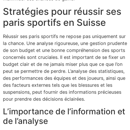
Stratégies pour réussir ses
paris sportifs en Suisse
Réussir ses paris sportifs ne repose pas uniquement sur
la chance. Une analyse rigoureuse, une gestion prudente
de son budget et une bonne compréhension des sports
concernés sont cruciales. Il est important de se fixer un
budget clair et de ne jamais miser plus que ce que l’on
peut se permettre de perdre. L’analyse des statistiques,
des performances des équipes et des joueurs, ainsi que
des facteurs externes tels que les blessures et les
suspensions, peut fournir des informations précieuses
pour prendre des décisions éclairées.
L’importance de l’information et
de l’analyse