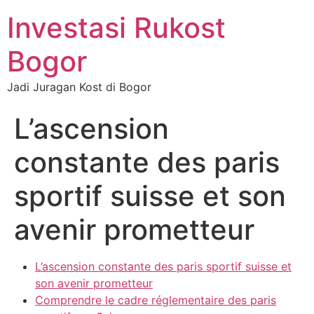
Investasi Rukost
Bogor
Jadi Juragan Kost di Bogor
L’ascension
constante des paris
sportif suisse et son
avenir prometteur
L’ascension constante des paris sportif suisse et
son avenir prometteur
Comprendre le cadre réglementaire des paris