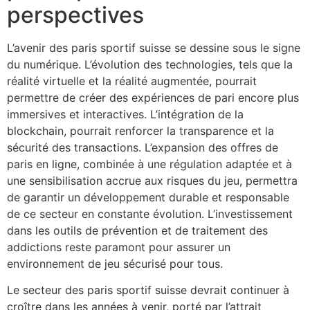
perspectives
L’avenir des paris sportif suisse se dessine sous le signe
du numérique. L’évolution des technologies, tels que la
réalité virtuelle et la réalité augmentée, pourrait
permettre de créer des expériences de pari encore plus
immersives et interactives. L’intégration de la
blockchain, pourrait renforcer la transparence et la
sécurité des transactions. L’expansion des offres de
paris en ligne, combinée à une régulation adaptée et à
une sensibilisation accrue aux risques du jeu, permettra
de garantir un développement durable et responsable
de ce secteur en constante évolution. L’investissement
dans les outils de prévention et de traitement des
addictions reste paramont pour assurer un
environnement de jeu sécurisé pour tous.
Le secteur des paris sportif suisse devrait continuer à
croître dans les années à venir, porté par l’attrait