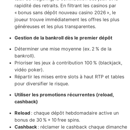
rapidité des retraits. En filtrant les casinos par
« bonus sans dépôt nouveau casino 2026 », le
joueur trouve immédiatement les offres les plus
généreuses et les plus transparentes.
Gestion de la bankroll dès le premier dépôt
Déterminer une mise moyenne (ex. 2 % de la
bankroll).
Prioriser les jeux à contribution 100 % (blackjack,
vidéo poker).
Répartir les mises entre slots à haut RTP et tables
pour diversifier le risque.
Utiliser les promotions récurrentes (reload,
cashback)
Reload
: chaque dépôt hebdomadaire active un
bonus de 30 % + 10 free spins.
Cashback
: réclamer le cashback chaque dimanche