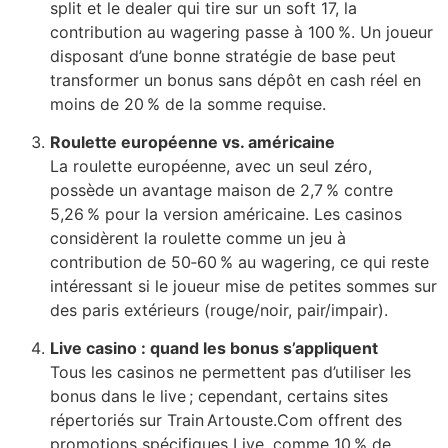
split et le dealer qui tire sur un soft 17, la
contribution au wagering passe à 100 %. Un joueur
disposant d’une bonne stratégie de base peut
transformer un bonus sans dépôt en cash réel en
moins de 20 % de la somme requise.
Roulette européenne vs. américaine
La roulette européenne, avec un seul zéro,
possède un avantage maison de 2,7 % contre
5,26 % pour la version américaine. Les casinos
considèrent la roulette comme un jeu à
contribution de 50‑60 % au wagering, ce qui reste
intéressant si le joueur mise de petites sommes sur
des paris extérieurs (rouge/noir, pair/impair).
Live casino : quand les bonus s’appliquent
Tous les casinos ne permettent pas d’utiliser les
bonus dans le live ; cependant, certains sites
répertoriés sur Train Artouste.Com offrent des
promotions spécifiques Live, comme 10 % de