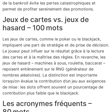
de la bankroll évite les pertes catastrophiques et
permet de profiter sereinement des promotions.
Jeux de cartes vs. jeux de
hasard – 100 mots
Les jeux de cartes, comme le poker ou le blackjack,
impliquent une part de stratégie et de prise de décision.
Le joueur peut influer sur le résultat grâce à la lecture
des cartes et à la maîtrise des règles. En revanche, les
jeux de hasard – machines à sous, roulette, baccarat –
reposent entièrement sur le RNG (générateur de
nombres aléatoires). La distinction est importante
lorsqu’on évalue la contribution d’un jeu aux exigences
de mise : les slots offrent souvent un pourcentage de
contribution plus faible que le blackjack.
Les acronymes fréquents –
80 mots