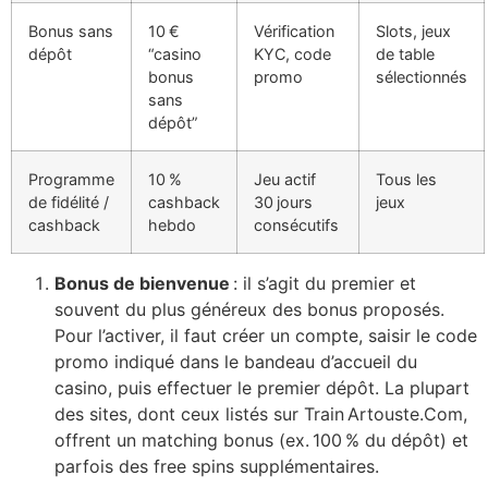
Bonus sans
10 €
Vérification
Slots, jeux
dépôt
“casino
KYC, code
de table
bonus
promo
sélectionnés
sans
dépôt”
Programme
10 %
Jeu actif
Tous les
de fidélité /
cashback
30 jours
jeux
cashback
hebdo
consécutifs
Bonus de bienvenue
: il s’agit du premier et
souvent du plus généreux des bonus proposés.
Pour l’activer, il faut créer un compte, saisir le code
promo indiqué dans le bandeau d’accueil du
casino, puis effectuer le premier dépôt. La plupart
des sites, dont ceux listés sur Train Artouste.Com,
offrent un matching bonus (ex. 100 % du dépôt) et
parfois des free spins supplémentaires.