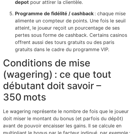
depot
pour attirer la clientèle.
Programme de fidélité / cashback
: chaque mise
alimente un compteur de points. Une fois le seuil
atteint, le joueur reçoit un pourcentage de ses
pertes sous forme de cashback. Certains casinos
offrent aussi des tours gratuits ou des paris
gratuits dans le cadre du programme VIP.
Conditions de mise
(wagering) : ce que tout
débutant doit savoir –
350 mots
Le wagering représente le nombre de fois que le joueur
doit miser le montant du bonus (et parfois du dépôt)
avant de pouvoir encaisser les gains. Il se calcule en
multipliant le bonus par le facteur indiqué, par exemple :