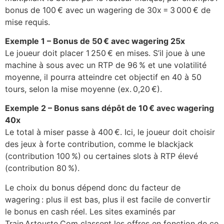
bonus de 100 € avec un wagering de 30x = 3 000 € de
mise requis.
Exemple 1 – Bonus de 50 € avec wagering 25x
Le joueur doit placer 1 250 € en mises. S’il joue à une
machine à sous avec un RTP de 96 % et une volatilité
moyenne, il pourra atteindre cet objectif en 40 à 50
tours, selon la mise moyenne (ex. 0,20 €).
Exemple 2 – Bonus sans dépôt de 10 € avec wagering
40x
Le total à miser passe à 400 €. Ici, le joueur doit choisir
des jeux à forte contribution, comme le blackjack
(contribution 100 %) ou certaines slots à RTP élevé
(contribution 80 %).
Le choix du bonus dépend donc du facteur de
wagering : plus il est bas, plus il est facile de convertir
le bonus en cash réel. Les sites examinés par
Train Artouste.Com classent les offres en fonction de ce