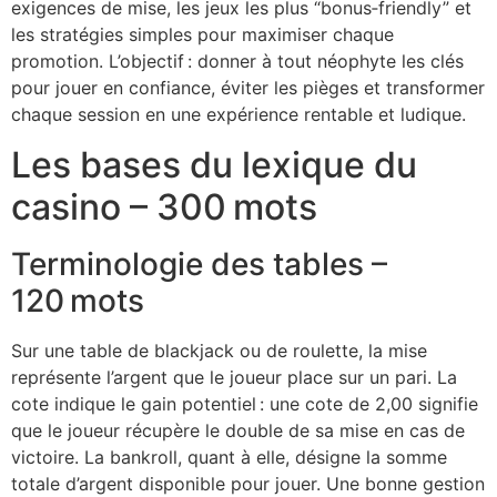
exigences de mise, les jeux les plus “bonus‑friendly” et
les stratégies simples pour maximiser chaque
promotion. L’objectif : donner à tout néophyte les clés
pour jouer en confiance, éviter les pièges et transformer
chaque session en une expérience rentable et ludique.
Les bases du lexique du
casino – 300 mots
Terminologie des tables –
120 mots
Sur une table de blackjack ou de roulette, la mise
représente l’argent que le joueur place sur un pari. La
cote indique le gain potentiel : une cote de 2,00 signifie
que le joueur récupère le double de sa mise en cas de
victoire. La bankroll, quant à elle, désigne la somme
totale d’argent disponible pour jouer. Une bonne gestion