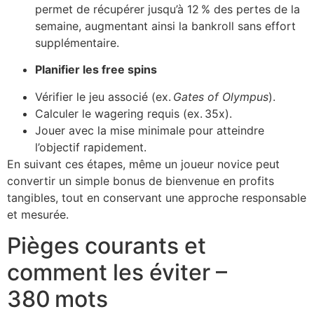
permet de récupérer jusqu’à 12 % des pertes de la
semaine, augmentant ainsi la bankroll sans effort
supplémentaire.
Planifier les free spins
Vérifier le jeu associé (ex.
Gates of Olympus
).
Calculer le wagering requis (ex. 35x).
Jouer avec la mise minimale pour atteindre
l’objectif rapidement.
En suivant ces étapes, même un joueur novice peut
convertir un simple bonus de bienvenue en profits
tangibles, tout en conservant une approche responsable
et mesurée.
Pièges courants et
comment les éviter –
380 mots