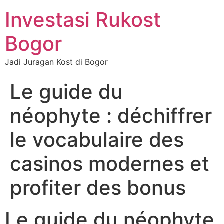
Investasi Rukost
Bogor
Jadi Juragan Kost di Bogor
Le guide du
néophyte : déchiffrer
le vocabulaire des
casinos modernes et
profiter des bonus
Le guide du néophyte